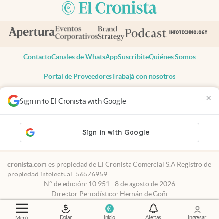
Contacto
Canales de WhatsApp
Suscribite
Quiénes Somos
Portal de Proveedores
Trabajá con nosotros
Copyright 2025 cronista.com
×
Sign in to El Cronista with Google
Todos los derechos reservados
Términos y condiciones
Privacidad
Consentimiento
Tel:
+54 11 7078-3270
cronista.com
es propiedad de El Cronista Comercial S.A Registro de
propiedad intelectual: 56576959
N° de edición: 10.951 - 8 de agosto de 2026
Director Periodístico: Hernán de Goñi
Dolar
Inicio
Alertas
Ingresar
Menú