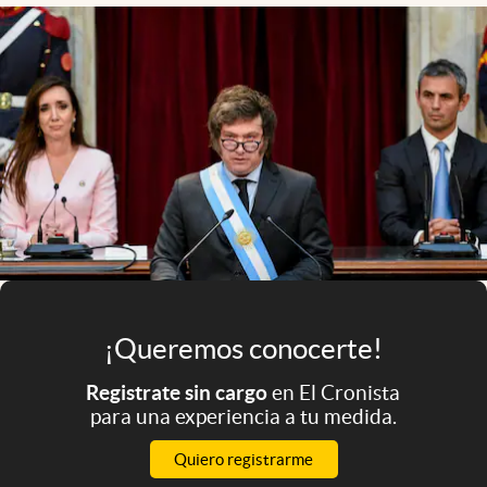
Infotechnology
Clase
Clima
Mundial 2026
Eventos Corporativos
El Cronista Studio
Mediakit
abre en nueva pestaña
Argentina
¡Queremos conocerte!
Registrate sin cargo
en El Cronista
para una experiencia a tu medida.
Quiero registrarme