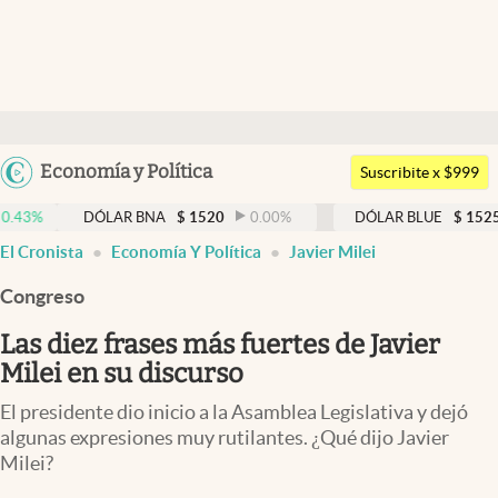
Últimas noticias
Dólar
Argentina
Economía y Política
Members
Suscribite x $999
España
Economía y Política
DÓLAR BNA
$
1520
0.00
%
DÓLAR BLUE
$
1525
-0.33
México
El Cronista
Economía Y Política
Javier Milei
Finanzas y Mercados
USA
Congreso
Mercados Online
Colombia
Uruguay
Las diez frases más fuertes de Javier
Negocios
Milei en su discurso
Columnistas
El presidente dio inicio a la Asamblea Legislativa y dejó
Otras secciones
algunas expresiones muy rutilantes. ¿Qué dijo Javier
Milei?
Apertura