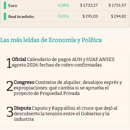
0,08
%
$
1733,27
$
1731,97
Euro
0,05
%
$
295,03
$
294,82
Real brasileño
Las más leídas de Economía y Política
1
Oficial
Calendario de pagos AUH y SUAF ANSES
agosto 2026: fechas de cobro confirmadas
2
Congreso
Contratos de alquiler, desalojos exprés y
expropiaciones: qué cambia si se aprueba el
proyecto de Propiedad Privada
3
Disputa
Caputo y Rappallini: el cruce que dejó al
descubierto la tensión entre el Gobierno y la
industria