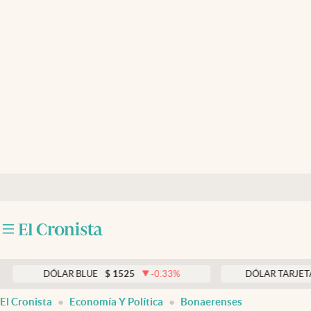
Últimas noticias
Dólar
Members
Economía y Política
Finanzas y Mercados
Mercados Online
Negocios
Columnistas
Otras secciones
DÓLAR BLUE
$
1525
-0.33
%
DÓLAR TARJETA
$
197
Apertura
El Cronista
Economía Y Política
Bonaerenses