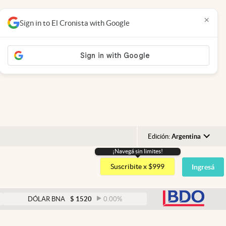
×
Sign in to El Cronista with Google
Edición:
Argentina
¡Navegá sin limites!
Argentina
Suscribite x $999
Ingresá
España
México
abre
DÓLAR BNA
$
1520
0.00
%
DÓLAR BLUE
$
1525
USA
Colombia