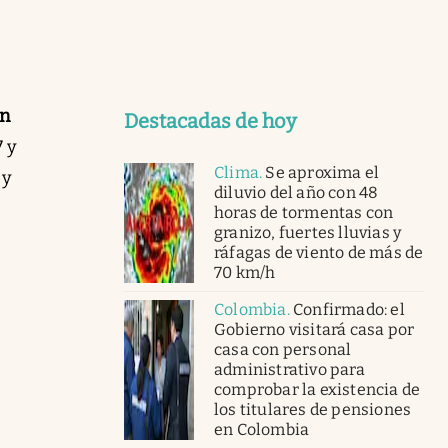
én
Destacadas de hoy
7 y
Clima
.
Se aproxima el
 y
diluvio del año con 48
horas de tormentas con
granizo, fuertes lluvias y
ráfagas de viento de más de
70 km/h
Colombia
.
Confirmado: el
Gobierno visitará casa por
casa con personal
administrativo para
comprobar la existencia de
los titulares de pensiones
en Colombia