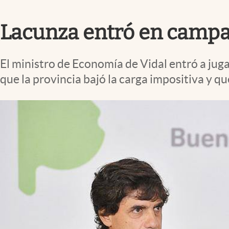
Infotechnology
Lacunza entró en campañ
Clase
Clima
El ministro de Economía de Vidal entró a jugar 
Mundial 2026
que la provincia bajó la carga impositiva y q
Eventos Corporativos
El Cronista Studio
Mediakit
abre en nueva pestaña