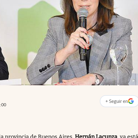
+
Seguir
en
abre en nueva p
:00
la provincia de Buenos Aires,
Hernán Lacunza
, ya est