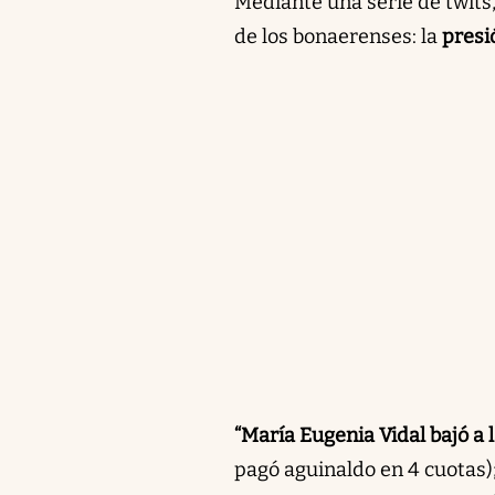
Mediante una serie de twits
de los bonaerenses: la
presió
“María Eugenia Vidal bajó a 
pagó aguinaldo en 4 cuotas);