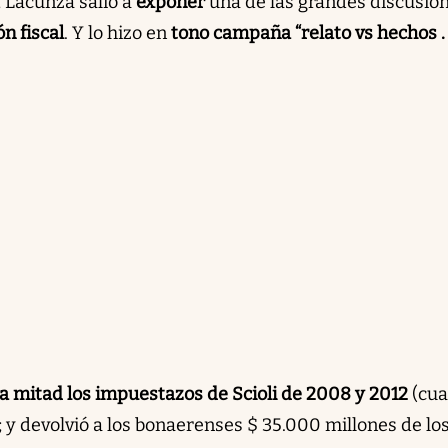
, Lacunza salió a
exponer
una de las grandes discusio
n fiscal
. Y lo hizo en
tono campaña “relato vs hechos .
la mitad los impuestazos de Scioli de 2008 y 2012
(cu
 y devolvió a los bonaerenses $ 35.000 millones de lo