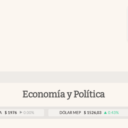
Economía y Política
6
0.00
%
DÓLAR MEP
$
1526,03
0.43
%