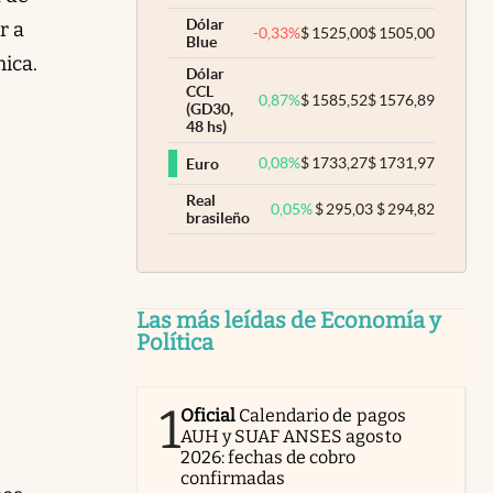
Dólar
r a
-0,33
%
$
1525,00
$
1505,00
Blue
mica.
Dólar
CCL
0,87
%
$
1585,52
$
1576,89
(GD30,
48 hs)
0,08
%
$
1733,27
$
1731,97
Euro
Real
0,05
%
$
295,03
$
294,82
brasileño
Las más leídas de Economía y
Política
1
Oficial
Calendario de pagos
AUH y SUAF ANSES agosto
2026: fechas de cobro
confirmadas