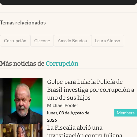
Temas relacionados
Corrupción
Ciccone
Amado Boudou
Laura Alonso
Más noticias de
Corrupción
Golpe para Lula: la Policía de
Brasil investiga por corrupción a
uno de sus hijos
Michael Pooler
lunes, 03 de Agosto de
Members
2026
La Fiscalía abrió una
investigación contra Juliana