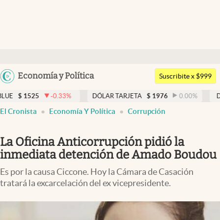
Últimas noticias
Dólar
Argentina
Economía y Política
Members
Suscribite x $999
España
Economía y Política
-0.33
%
DÓLAR TARJETA
$
1976
0.00
%
DÓLAR MEP
México
El Cronista
Economía Y Política
Corrupción
Finanzas y Mercados
USA
Mercados Online
Colombia
La Oficina Anticorrupción pidió la
Uruguay
Negocios
inmediata detención de Amado Boudou
Columnistas
Es por la causa Ciccone. Hoy la Cámara de Casación
tratará la excarcelación del ex vicepresidente.
Otras secciones
Apertura