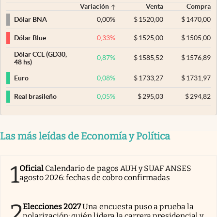
Variación
Venta
Compra
0,00
%
$
1520,00
$
1470,00
Dólar BNA
-0,33
%
$
1525,00
$
1505,00
Dólar Blue
Dólar CCL (GD30,
0,87
%
$
1585,52
$
1576,89
48 hs)
0,08
%
$
1733,27
$
1731,97
Euro
0,05
%
$
295,03
$
294,82
Real brasileño
Las más leídas de Economía y Política
1
Oficial
Calendario de pagos AUH y SUAF ANSES
agosto 2026: fechas de cobro confirmadas
2
Elecciones 2027
Una encuesta puso a prueba la
polarización: quién lidera la carrera presidencial y