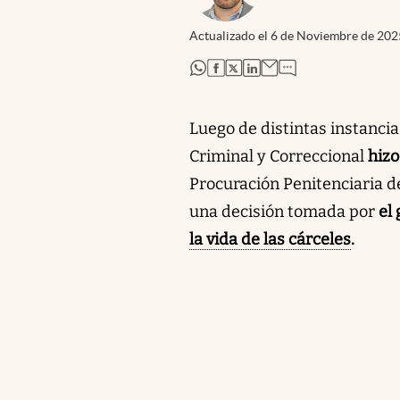
Actualizado el
6 de Noviembre de 202
abre en nueva pestaña
abre en nueva pestaña
abre en nueva pestaña
abre en nueva pestaña
Luego de distintas instancia
Criminal y Correccional
hizo
Procuración Penitenciaria de
una decisión tomada por
el 
la vida de las cárceles
.