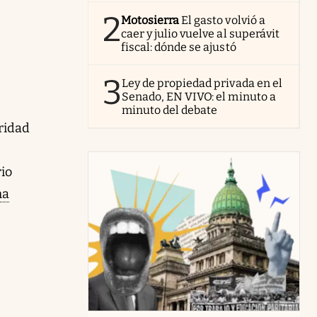
2
Motosierra
El gasto volvió a
caer y julio vuelve al superávit
fiscal: dónde se ajustó
3
Ley de propiedad privada en el
Senado, EN VIVO: el minuto a
minuto del debate
uridad
rio
ma