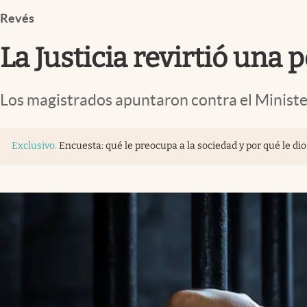
Infotechnology
Revés
Clase
La Justicia revirtió una 
Clima
Mundial 2026
Los magistrados apuntaron contra el Minister
Eventos Corporativos
El Cronista Studio
Exclusivo
.
Encuesta: qué le preocupa a la sociedad y por qué le dio
Mediakit
abre en nueva pestaña