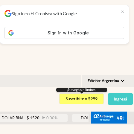
×
Sign in to El Cronista with Google
Edición:
Argentina
¡Navegá sin limites!
Argentina
Suscribite x $999
Ingresá
España
México
abre
R BNA
$
1520
0.00
%
DÓLAR BLUE
$
1530
-0.65
%
USA
Colombia