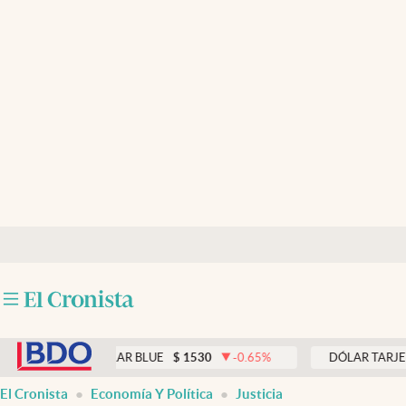
Últimas noticias
Dólar
Members
Economía y Política
Finanzas y Mercados
Mercados Online
Negocios
Columnistas
abre en nueva pestaña
Otras secciones
DÓLAR BLUE
$
1530
-0.65
%
DÓLAR TARJETA
$
Apertura
El Cronista
Economía Y Política
Justicia