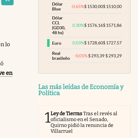
estaña
Dólar
-0,65
%
$
1530,00
$
1510,00
Blue
Dólar
CCL
0,30
%
$
1576,16
$
1571,86
(GD30,
48 hs)
0,03
%
$
1728,60
$
1727,57
Euro
n lo
Real
-0,01
%
$
293,39
$
293,29
brasileño
ló
ve en
Las más leídas de Economía y
Política
1
Ley de Tierras
Tras el revés al
oficialismo en el Senado,
Quirno pidió la renuncia de
Villarruel