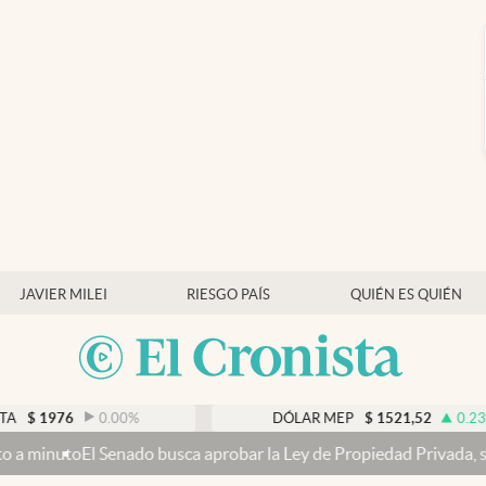
JAVIER MILEI
RIESGO PAÍS
QUIÉN ES QUIÉN
0.00
%
DÓLAR MEP
$
1521,52
0.23
%
o busca aprobar la Ley de Propiedad Privada, sin el capítulo de ven