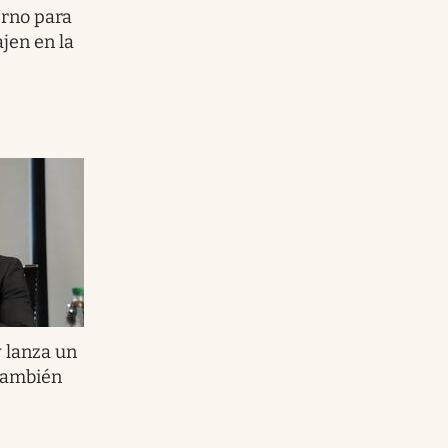
erno para
jen en la
 lanza un
 también