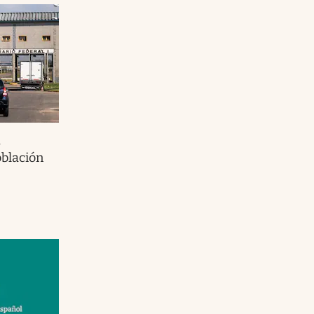
a
oblación