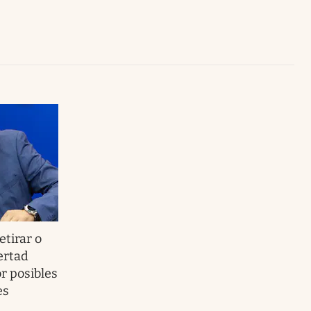
Uruguay
etirar o
bertad
or posibles
es