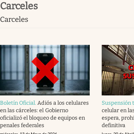
carceles
Infotechnology
Clase
carceles
Clima
Mundial 2026
Eventos Corporativos
El Cronista Studio
Mediakit
abre en nueva pestaña
Boletín Oficial
.
Adiós a los celulares
Suspensión t
en las cárceles: el Gobierno
celular en la
oficializó el bloqueo de equipos en
espera, proh
penales federales
definitiva
miércoles, 13 de Mayo de 2026
lunes, 20 de Abri