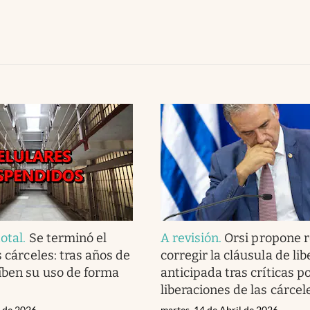
otal
.
Se terminó el
A revisión
.
Orsi propone r
s cárceles: tras años de
corregir la cláusula de li
íben su uso de forma
anticipada tras críticas p
liberaciones de las cárcel
l de 2026
martes, 14 de Abril de 2026