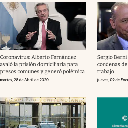
Coronavirus: Alberto Fernández
Sergio Berni
avaló la prisión domiciliaria para
condenas de 
presos comunes y generó polémica
trabajo
martes, 28 de Abril de 2020
jueves, 09 de En