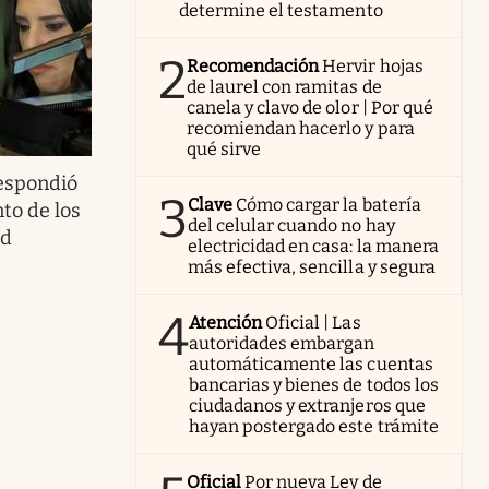
determine el testamento
2
Recomendación
Hervir hojas
de laurel con ramitas de
canela y clavo de olor | Por qué
recomiendan hacerlo y para
qué sirve
respondió
3
Clave
Cómo cargar la batería
nto de los
del celular cuando no hay
ad
electricidad en casa: la manera
más efectiva, sencilla y segura
4
Atención
Oficial | Las
autoridades embargan
automáticamente las cuentas
bancarias y bienes de todos los
ciudadanos y extranjeros que
hayan postergado este trámite
Oficial
Por nueva Ley de