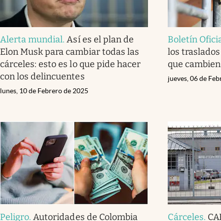
Alerta mundial
.
Así es el plan de
Boletín Ofici
Elon Musk para cambiar todas las
los traslados
cárceles: esto es lo que pide hacer
que cambien
con los delincuentes
jueves, 06 de Fe
lunes, 10 de Febrero de 2025
Peligro
.
Autoridades de Colombia
Cárceles
.
CA