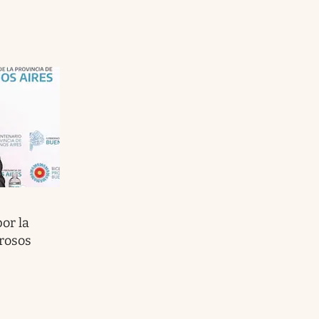
or la
grosos