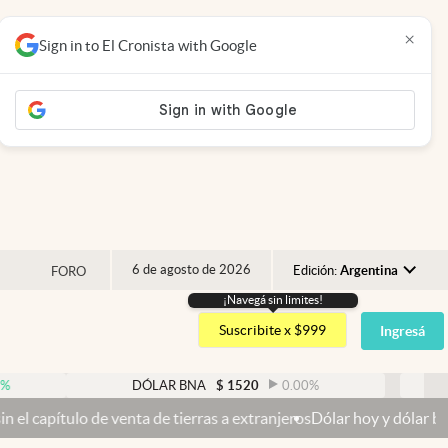
×
Sign in to El Cronista with Google
6 de agosto de 2026
Edición:
Argentina
FORO
¡Navegá sin limites!
Argentina
Suscribite x $999
Ingresá
España
México
DÓLAR BNA
$
1520
0.00
%
DÓLAR BLU
USA
ta de tierras a extranjeros
Dólar hoy y dólar blue hoy: cuál es la c
Colombia