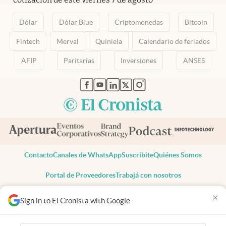
Dólar
Dólar Blue
Criptomonedas
Bitcoin
Fintech
Merval
Quiniela
Calendario de feriados
AFIP
Paritarias
Inversiones
ANSES
abre en nueva pestaña
abre en nueva pestaña
abre en nueva pestaña
abre en nueva pestaña
abre en nueva pestaña
Contacto
Canales de WhatsApp
Suscribite
Quiénes Somos
Portal de Proveedores
Trabajá con nosotros
Copyright 2025 cronista.com
×
Sign in to El Cronista with Google
Todos los derechos reservados
Términos y condiciones
Privacidad