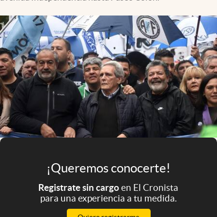
Infotechnology
Clase
Clima
Mundial 2026
Eventos Corporativos
El Cronista Studio
Mediakit
abre en nueva pestaña
Argentina
¡Queremos conocerte!
Registrate sin cargo
en El Cronista
para una experiencia a tu medida.