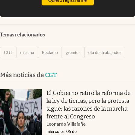
Quiero registrarme
Temas relacionados
CGT
marcha
Reclamo
gremios
día del trabajador
Más noticias de
CGT
El Gobierno retiró la reforma de
la ley de tierras, pero la protesta
sigue: las razones de la marcha
frente al Congreso
Leonardo Villafañe
miércoles, 05 de