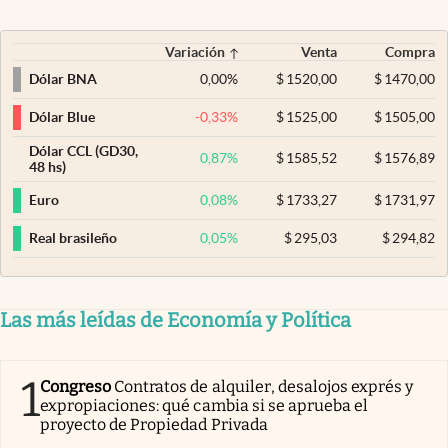
Variación
Venta
Compra
0,00
%
$
1520,00
$
1470,00
Dólar BNA
-0,33
%
$
1525,00
$
1505,00
Dólar Blue
Dólar CCL (GD30,
0,87
%
$
1585,52
$
1576,89
48 hs)
0,08
%
$
1733,27
$
1731,97
Euro
0,05
%
$
295,03
$
294,82
Real brasileño
Las más leídas de Economía y Política
1
Congreso
Contratos de alquiler, desalojos exprés y
expropiaciones: qué cambia si se aprueba el
proyecto de Propiedad Privada