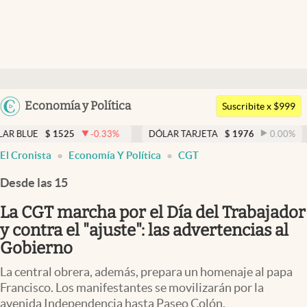
Últimas noticias
Dólar
Argentina
Economía y Política
Members
Suscribite x $999
España
Economía y Política
1525
-0.33
%
DÓLAR TARJETA
$
1976
0.00
%
DÓLAR M
México
El Cronista
Economía Y Política
CGT
Finanzas y Mercados
USA
Desde las 15
Mercados Online
Colombia
Uruguay
La CGT marcha por el Día del Trabajador
Negocios
y contra el "ajuste": las advertencias al
Columnistas
Gobierno
Otras secciones
La central obrera, además, prepara un homenaje al papa
Francisco. Los manifestantes se movilizarán por la
Apertura
avenida Independencia hasta Paseo Colón.