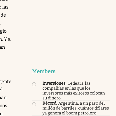
 las
 de
a
rgio
. Y a
ían
Members
 gente
Inversiones
.
Cedears: las
compañías en las que los
El
inversores más exitosos colocan
man
su dinero
Récord
.
Argentina, a un paso del
unos
millón de barriles: cuántos dólares
ya genera el boom petrolero
ón