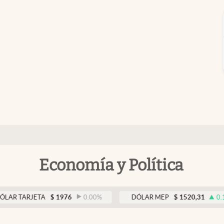
Economía y Política
 TARJETA
$
1976
0.00
%
DÓLAR MEP
$
1520,31
0.15
%