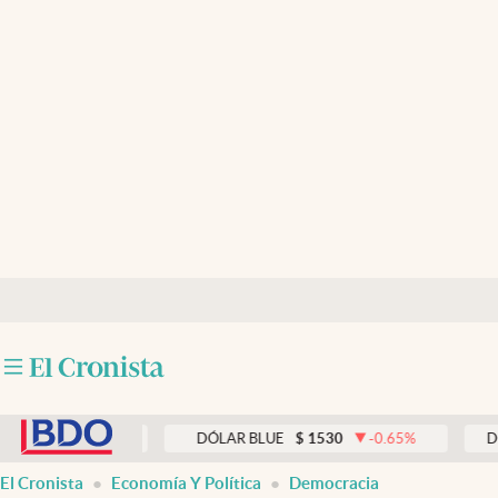
Últimas noticias
Dólar
Members
Economía y Política
Finanzas y Mercados
Mercados Online
Negocios
Columnistas
abre en nueva pestaña
Otras secciones
0
0.00
%
DÓLAR BLUE
$
1530
-0.65
%
DÓLAR
Apertura
El Cronista
Economía Y Política
Democracia