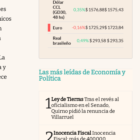
Dólar
CCL
tes
0,35
%
$
1576,88
$
1575,43
(GD30,
48 hs)
micos
n
-0,16
%
$
1725,29
$
1723,84
Euro
a
Real
0,49
%
$
293,58
$
293,35
brasileño
La
a y
Las más leídas de Economía y
ece
Política
1
Ley de Tierras
Tras el revés al
oficialismo en el Senado,
Quirno pidió la renuncia de
Villarruel
2
Inocencia Fiscal
Inocencia
Fiscal: más de 400.000