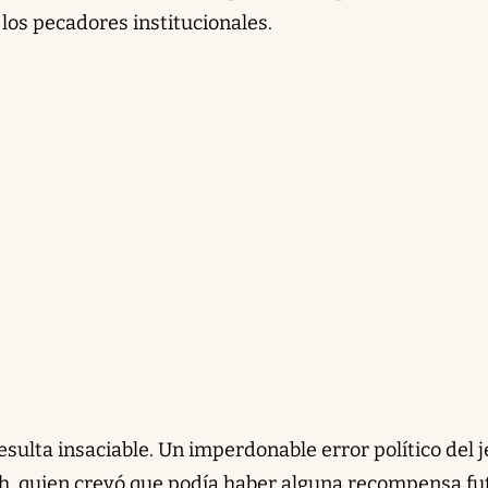
los pecadores institucionales.
sulta insaciable. Un imperdonable error político del j
ch, quien creyó que podía haber alguna recompensa fu