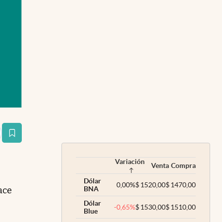
estaña
Variación
Venta
Compra
Dólar
0,00
%
$
1520,00
$
1470,00
ace
BNA
Dólar
-0,65
%
$
1530,00
$
1510,00
Blue