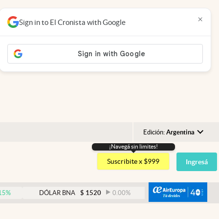
×
Sign in to El Cronista with Google
Edición:
Argentina
¡Navegá sin limites!
Argentina
Suscribite x $999
Ingresá
España
México
abre
DÓLAR BNA
$
1520
0.00
%
DÓLAR BLUE
$
1530
USA
Colombia