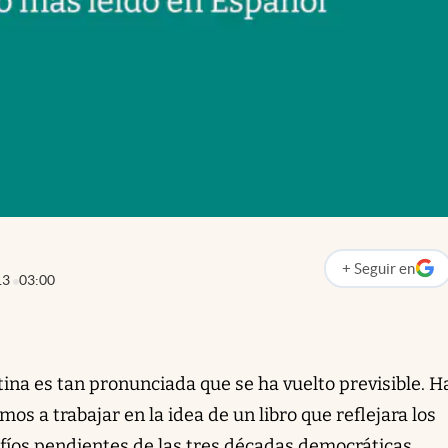
+
Seguir
en
abre en nueva p
13
03:00
ina es tan pronunciada que se ha vuelto previsible. H
 a trabajar en la idea de un libro que reflejara los
esafíos pendientes de las tres décadas democráticas