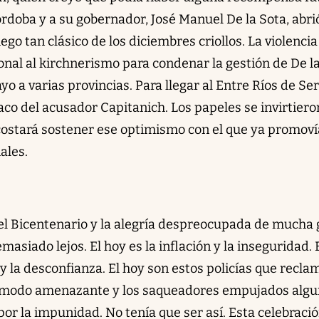
rdoba y a su gobernador, José Manuel De la Sota, abrió
o tan clásico de los diciembres criollos. La violencia
ional al kirchnerismo para condenar la gestión de De l
yo a varias provincias. Para llegar al Entre Ríos de Se
co del acusador Capitanich. Los papeles se invirtieron
costará sostener ese optimismo con el que ya promov
ales.
del Bicentenario y la alegría despreocupada de mucha
asiado lejos. El hoy es la inflación y la inseguridad. 
y la desconfianza. El hoy son estos policías que recla
e modo amenazante y los saqueadores empujados alg
 por la impunidad. No tenía que ser así. Esta celebraci