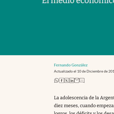
Fernando González
Actualizado el
10 de Diciembre de 20
abre en nueva pestaña
abre en nueva pestaña
abre en nueva pestaña
abre en nueva pestaña
La adolescencia de la Argent
diez meses, cuando empezamos
logros, los déficits y los d