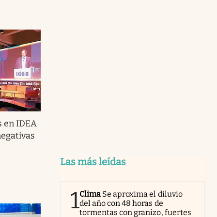
s en IDEA
egativas
Las más leídas
1
Clima
Se aproxima el diluvio
del año con 48 horas de
tormentas con granizo, fuertes