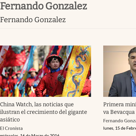
Fernando Gonzalez
Infotechnology
Clase
Fernando Gonzalez
Clima
Mundial 2026
Eventos Corporativos
El Cronista Studio
Mediakit
abre en nueva pestaña
China Watch, las noticias que
Primera mini
ilustran el crecimiento del gigante
va Bevacqua 
asiático
Fernando Gonz
El Cronista
lunes, 15 de Feb
miércoles, 16 de Marzo de 2016