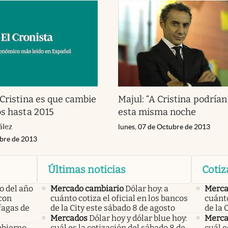
 Cristina es que cambie
Majul: “A Cristina podrían
os hasta 2015
esta misma noche
ález
lunes, 07 de Octubre de 2013
ubre de 2013
Últimas noticias
Cotiz
o del año
Mercado cambiario
Dólar hoy: a
Merca
con
cuánto cotiza el oficial en los bancos
cuánto
áfagas de
de la City este sábado 8 de agosto
de la 
Mercados
Dólar hoy y dólar blue hoy:
Merca
obierno
cuál es la cotización del sábado 8 de
cuál e