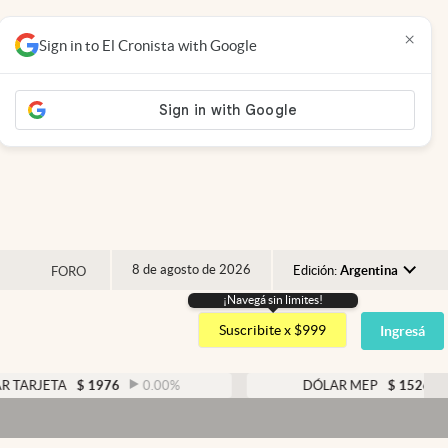
×
Sign in to El Cronista with Google
8 de agosto de 2026
Edición:
Argentina
FORO
¡Navegá sin limites!
Argentina
Suscribite x $999
Ingresá
España
México
A
$
1976
0.00
%
DÓLAR MEP
$
1526,03
0.43
USA
Colombia