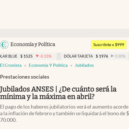
Últimas noticias
Dólar
Argentina
Economía y Política
Members
Suscribite x $999
España
Economía y Política
1525
-0.33
%
DÓLAR TARJETA
$
1976
0.00
%
DÓLAR 
México
El Cronista
Economía Y Política
Jubilados
Finanzas y Mercados
USA
Prestaciones sociales
Mercados Online
Colombia
Uruguay
Jubilados ANSES | ¿De cuánto será la
Negocios
mínima y la máxima en abril?
Columnistas
El pago de los haberes jubilatorios verá el aumento acorde
Otras secciones
a la inflación de febrero y también se liquidará el bono de $
70.000.
Apertura