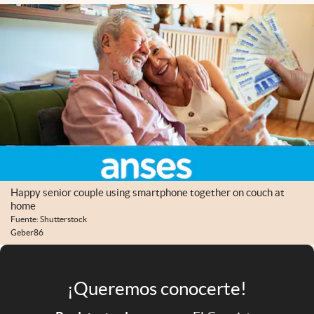
Infotechnology
Clase
Clima
Mundial 2026
Eventos Corporativos
El Cronista Studio
Mediakit
Happy senior couple using smartphone together on couch at
abre en nueva pestaña
Argentina
home
Fuente: Shutterstock
Geber86
¡Queremos conocerte!