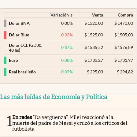
Variación
Venta
Compra
0,00
%
$
1520,00
$
1470,00
Dólar BNA
-0,33
%
$
1525,00
$
1505,00
Dólar Blue
Dólar CCL (GD30,
0,87
%
$
1585,52
$
1576,89
48 hs)
0,08
%
$
1733,27
$
1731,97
Euro
0,05
%
$
295,03
$
294,82
Real brasileño
Las más leídas de Economía y Política
1
En redes
“Da vergüenza”: Milei reaccionó a la
muerte del padre de Messi y cruzó a los críticos del
futbolista