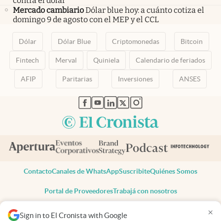
contra el dólar
Mercado cambiario
Dólar blue hoy: a cuánto cotiza el
domingo 9 de agosto con el MEP y el CCL
Dólar
Dólar Blue
Criptomonedas
Bitcoin
Fintech
Merval
Quiniela
Calendario de feriados
AFIP
Paritarias
Inversiones
ANSES
abre en nueva pestaña
abre en nueva pestaña
abre en nueva pestaña
abre en nueva pestaña
abre en nueva pestaña
Contacto
Canales de WhatsApp
Suscribite
Quiénes Somos
Portal de Proveedores
Trabajá con nosotros
Copyright 2025 cronista.com
×
Sign in to El Cronista with Google
Todos los derechos reservados