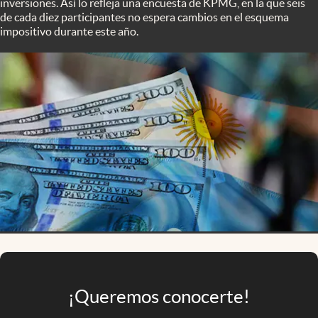
inversiones. Así lo refleja una encuesta de KPMG, en la que seis
Infotechnology
de cada diez participantes no espera cambios en el esquema
impositivo durante este año.
Clase
Clima
Mundial 2026
Eventos Corporativos
El Cronista Studio
Mediakit
abre en nueva pestaña
Argentina
¡Queremos conocerte!