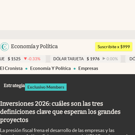
Últimas noticias
Dólar
Argentina
Economía y Política
Members
Suscribite x $999
España
Economía y Política
.33
%
DÓLAR TARJETA
$
1976
0.00
%
DÓLAR MEP
$
1526
México
El Cronista
Economía Y Política
Empresas
Finanzas y Mercados
USA
Mercados Online
Colombia
Estrategia
Exclusivo Members
Uruguay
Negocios
Inversiones 2026: cuáles son las tres
Columnistas
definiciones clave que esperan los grandes
Otras secciones
proyectos
Apertura
La presión fiscal frena el desarrollo de las empresas y las