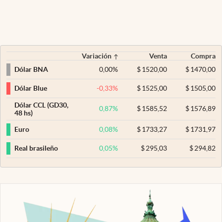
Variación
Venta
Compra
0,00
%
$
1520,00
$
1470,00
Dólar BNA
-0,33
%
$
1525,00
$
1505,00
Dólar Blue
Dólar CCL (GD30,
0,87
%
$
1585,52
$
1576,89
48 hs)
0,08
%
$
1733,27
$
1731,97
Euro
0,05
%
$
295,03
$
294,82
Real brasileño