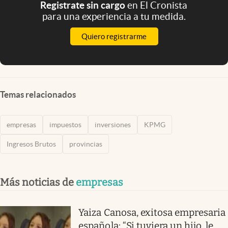
Registrate sin cargo
en El Cronista
para una experiencia a tu medida.
Quiero registrarme
Temas relacionados
empresas
impuestos
inversiones
KPMG
Ingresos Brutos
provincias
Más noticias de
empresas
Yaiza Canosa, exitosa empresaria
española: “Si tuviera un hijo, le