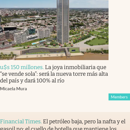
u$s 150 millones
.
La joya inmobiliaria que
“se vende sola”: será la nueva torre más alta
del país y dará 100% al río
Micaela Mura
Members
Financial Times
.
El petróleo baja, pero la nafta y el
gasoil no: el cuello de botella que mantiene los