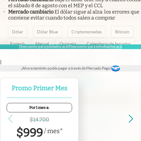
el sábado 8 de agosto con el MEP y el CCL
Mercado cambiario
El dólar sigue al alza: los errores que
conviene evitar cuando todos salen a comprar
Dólar
Dólar Blue
Criptomonedas
Bitcoin
Fintech
Merval
Quiniela
Calendario de feriados
Descuento para jubilados acá
Descuento para estudiantes acá
|
AFIP
Paritarias
Inversiones
ANSES
|
¡Ahora también podés pagar a través de Mercado Pago!
abre en nueva pestaña
abre en nueva pestaña
abre en nueva pestaña
abre en nueva pestaña
abre en nueva pestaña
Promo Primer Mes
Por 1 mes a:
Contacto
Canales de WhatsApp
Suscribite
Quiénes Somos
$
14.700
Portal de Proveedores
Trabajá con nosotros
$
999
/
mes
*
Copyright 2025 cronista.com