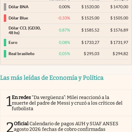
0,00
%
$
1520,00
$
1470,00
Dólar BNA
-0,33
%
$
1525,00
$
1505,00
Dólar Blue
Dólar CCL (GD30,
0,87
%
$
1585,52
$
1576,89
48 hs)
0,08
%
$
1733,27
$
1731,97
Euro
0,05
%
$
295,03
$
294,82
Real brasileño
Las más leídas de Economía y Política
1
En redes
“Da vergüenza”: Milei reaccionó a la
muerte del padre de Messi y cruzó a los críticos del
futbolista
2
Oficial
Calendario de pagos AUH y SUAF ANSES
agosto 2026: fechas de cobro confirmadas