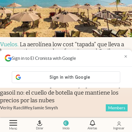
Vuelos
.
La aerolínea low cost “tapada” que lleva a
los argentinos a su playa favorita en el Caribe
×
rompió un récord
Sign in to El Cronista with Google
Financial Times
.
El petróleo baja, pero la nafta y el
gasoil no: el cuello de botella que mantiene los
precios por las nubes
Verity Ratcliffe
y
Jamie Smyth
Members
Dolar
Inicio
Alertas
Ingresar
Menú