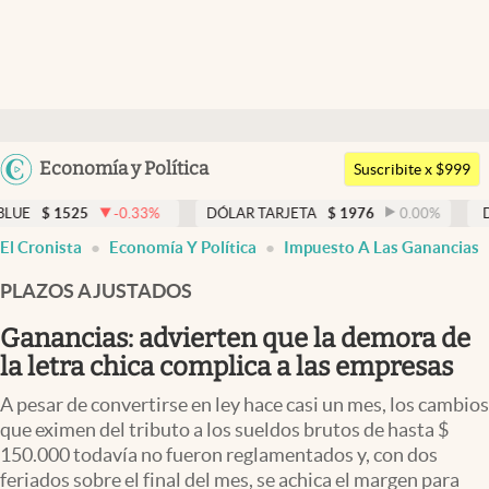
Últimas noticias
Dólar
Argentina
Economía y Política
Members
Suscribite x $999
España
Economía y Política
25
-0.33
%
DÓLAR TARJETA
$
1976
0.00
%
DÓLAR MEP
México
El Cronista
Economía Y Política
Impuesto A Las Ganancias
Finanzas y Mercados
USA
PLAZOS AJUSTADOS
Mercados Online
Colombia
Uruguay
Ganancias: advierten que la demora de
Negocios
la letra chica complica a las empresas
Columnistas
A pesar de convertirse en ley hace casi un mes, los cambios
Otras secciones
que eximen del tributo a los sueldos brutos de hasta $
150.000 todavía no fueron reglamentados y, con dos
Apertura
feriados sobre el final del mes, se achica el margen para