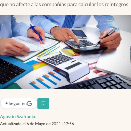
Infotechnology
que no afecte a las compañías para calcular los reintegros.
Clase
Clima
Mundial 2026
Eventos Corporativos
El Cronista Studio
Mediakit
abre en nueva pestaña
Argentina
+
Seguir
en
abre en nueva pestaña
Agustin Szafranko
Actualizado el
6 de Mayo de 2021
17:56