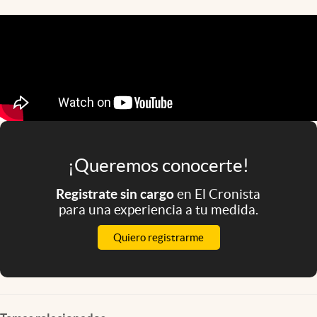
Infotechnology
Clase
Clima
Mundial 2026
Eventos Corporativos
El Cronista Studio
¡Queremos conocerte!
Mediakit
Registrate sin cargo
en El Cronista
abre en nueva pestaña
para una experiencia a tu medida.
Argentina
Quiero registrarme