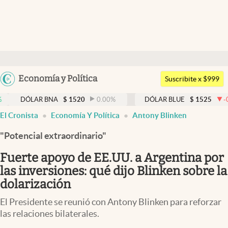
Últimas noticias
Dólar
Argentina
Economía y Política
Members
Suscribite x $999
España
Economía y Política
LAR BNA
$
1520
0.00
%
DÓLAR BLUE
$
1525
-0.33
%
México
El Cronista
Economía Y Política
Antony Blinken
Finanzas y Mercados
USA
"Potencial extraordinario"
Mercados Online
Colombia
Uruguay
Fuerte apoyo de EE.UU. a Argentina por
Negocios
las inversiones: qué dijo Blinken sobre la
Columnistas
dolarización
Otras secciones
El Presidente se reunió con Antony Blinken para reforzar
las relaciones bilaterales.
Apertura