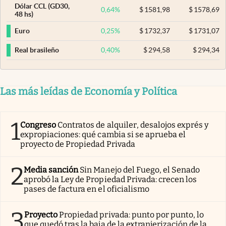
Dólar CCL (GD30,
0,64
%
$
1581,98
$
1578,69
48 hs)
0,25
%
$
1732,37
$
1731,07
Euro
0,40
%
$
294,58
$
294,34
Real brasileño
Las más leídas de Economía y Política
1
Congreso
Contratos de alquiler, desalojos exprés y
expropiaciones: qué cambia si se aprueba el
proyecto de Propiedad Privada
2
Media sanción
Sin Manejo del Fuego, el Senado
aprobó la Ley de Propiedad Privada: crecen los
pases de factura en el oficialismo
3
Proyecto
Propiedad privada: punto por punto, lo
que quedó tras la baja de la extranjerización de la