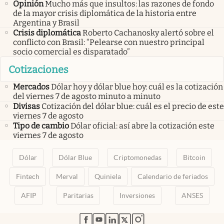
Opinión
Mucho más que insultos: las razones de fondo
de la mayor crisis diplomática de la historia entre
Argentina y Brasil
Crisis diplomática
Roberto Cachanosky alertó sobre el
conflicto con Brasil: “Pelearse con nuestro principal
socio comercial es disparatado”
Cotizaciones
Mercados
Dólar hoy y dólar blue hoy: cuál es la cotización
del viernes 7 de agosto minuto a minuto
Divisas
Cotización del dólar blue: cuál es el precio de este
viernes 7 de agosto
Tipo de cambio
Dólar oficial: así abre la cotización este
viernes 7 de agosto
Dólar
Dólar Blue
Criptomonedas
Bitcoin
Fintech
Merval
Quiniela
Calendario de feriados
AFIP
Paritarias
Inversiones
ANSES
abre en nueva pestaña
abre en nueva pestaña
abre en nueva pestaña
abre en nueva pestaña
abre en nueva pestaña