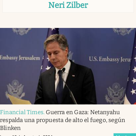
Neri Zilber
Infotechnology
Clase
Clima
Mundial 2026
Eventos Corporativos
El Cronista Studio
Mediakit
abre en nueva pestaña
Argentina
Financial Times
.
Guerra en Gaza: Netanyahu
respalda una propuesta de alto el fuego, según
Blinken