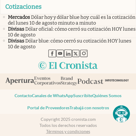
Cotizaciones
Mercados
Dólar hoy y dólar blue hoy: cuál es la cotización
del lunes 10 de agosto minuto a minuto
Divisas
Dólar oficial: cómo cerró su cotización HOY lunes
10 de agosto
Divisas
Dólar blue: cómo cerró su cotización HOY lunes
10 de agosto
abre en nueva pestaña
abre en nueva pestaña
abre en nueva pestaña
abre en nueva pestaña
abre en nueva pestaña
Contacto
Canales de WhatsApp
Suscribite
Quiénes Somos
Portal de Proveedores
Trabajá con nosotros
Copyright 2025 cronista.com
Todos los derechos reservados
Términos y condiciones