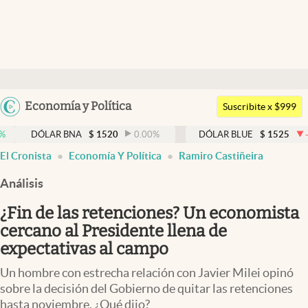
Últimas noticias
Dólar
Argentina
Economía y Política
Members
Suscribite x $999
España
Economía y Política
LAR BNA
$
1520
0.00
%
DÓLAR BLUE
$
1525
-0.33
%
México
El Cronista
Economía Y Política
Ramiro Castiñeira
Finanzas y Mercados
USA
Análisis
Mercados Online
Colombia
Uruguay
¿Fin de las retenciones? Un economista
Negocios
cercano al Presidente llena de
Columnistas
expectativas al campo
Otras secciones
Un hombre con estrecha relación con Javier Milei opinó
sobre la decisión del Gobierno de quitar las retenciones
Apertura
hasta noviembre. ¿Qué dijo?