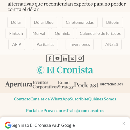
alternativas que recomiendan expertos para no perder
contra el dólar
Dólar
Dólar Blue
Criptomonedas
Bitcoin
Fintech
Merval
Quiniela
Calendario de feriados
AFIP
Paritarias
Inversiones
ANSES
abre en nueva pestaña
abre en nueva pestaña
abre en nueva pestaña
abre en nueva pestaña
abre en nueva pestaña
Contacto
Canales de WhatsApp
Suscribite
Quiénes Somos
Portal de Proveedores
Trabajá con nosotros
Copyright 2025 cronista.com
×
Sign in to El Cronista with Google
Todos los derechos reservados