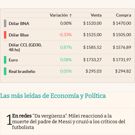
Variación
Venta
Compra
0,00
%
$
1520,00
$
1470,00
Dólar BNA
-0,33
%
$
1525,00
$
1505,00
Dólar Blue
Dólar CCL (GD30,
0,87
%
$
1585,52
$
1576,89
48 hs)
0,08
%
$
1733,27
$
1731,97
Euro
0,05
%
$
295,03
$
294,82
Real brasileño
Las más leídas de Economía y Política
1
En redes
“Da vergüenza”: Milei reaccionó a la
muerte del padre de Messi y cruzó a los críticos del
futbolista