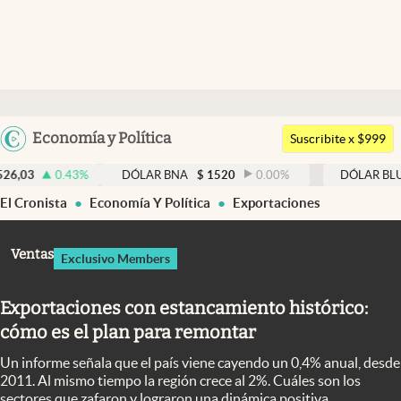
Últimas noticias
Dólar
Argentina
Economía y Política
Members
Suscribite x $999
España
Economía y Política
43
%
DÓLAR BNA
$
1520
0.00
%
DÓLAR BLUE
$
1525
México
El Cronista
Economía Y Política
Exportaciones
Finanzas y Mercados
USA
Mercados Online
Colombia
Ventas
Exclusivo Members
Uruguay
Negocios
Exportaciones con estancamiento histórico:
Columnistas
cómo es el plan para remontar
Otras secciones
Un informe señala que el país viene cayendo un 0,4% anual, desde
Apertura
2011. Al mismo tiempo la región crece al 2%. Cuáles son los
sectores que zafaron y lograron una dinámica positiva