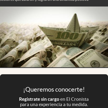
Infotechnology
Clase
Clima
Mundial 2026
Eventos Corporativos
El Cronista Studio
Mediakit
abre en nueva pestaña
Argentina
¡Queremos conocerte!
Registrate sin cargo
en El Cronista
para una experiencia a tu medida.