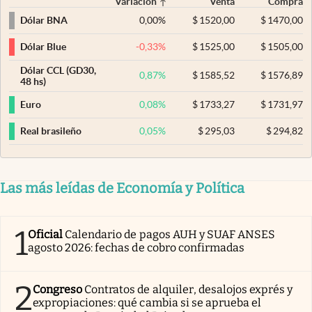
Variación
Venta
Compra
0,00
%
$
1520,00
$
1470,00
Dólar BNA
-0,33
%
$
1525,00
$
1505,00
Dólar Blue
Dólar CCL (GD30,
0,87
%
$
1585,52
$
1576,89
48 hs)
0,08
%
$
1733,27
$
1731,97
Euro
0,05
%
$
295,03
$
294,82
Real brasileño
Las más leídas de Economía y Política
1
Oficial
Calendario de pagos AUH y SUAF ANSES
agosto 2026: fechas de cobro confirmadas
2
Congreso
Contratos de alquiler, desalojos exprés y
expropiaciones: qué cambia si se aprueba el