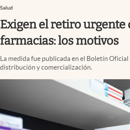
Infotechnology
Salud
Clase
Exigen el retiro urgent
Clima
Mundial 2026
farmacias: los motivos
Eventos Corporativos
La medida fue publicada en el Boletín Oficial
El Cronista Studio
distribución y comercialización.
Mediakit
abre en nueva pestaña