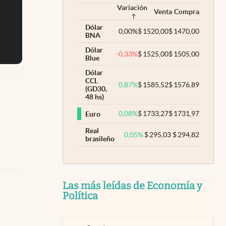
Variación
Venta
Compra
Dólar
0,00
%
$
1520,00
$
1470,00
BNA
Dólar
-0,33
%
$
1525,00
$
1505,00
Blue
Dólar
CCL
0,87
%
$
1585,52
$
1576,89
(GD30,
48 hs)
0,08
%
$
1733,27
$
1731,97
Euro
Real
0,05
%
$
295,03
$
294,82
brasileño
Las más leídas de Economía y
Política