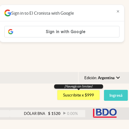
×
Sign in to El Cronista with Google
Edición:
Argentina
¡Navegá sin limites!
Argentina
Suscribite x $999
Ingresá
España
México
abre
DÓLAR BNA
$
1520
0.00
%
DÓLAR BLUE
$
152
USA
Colombia