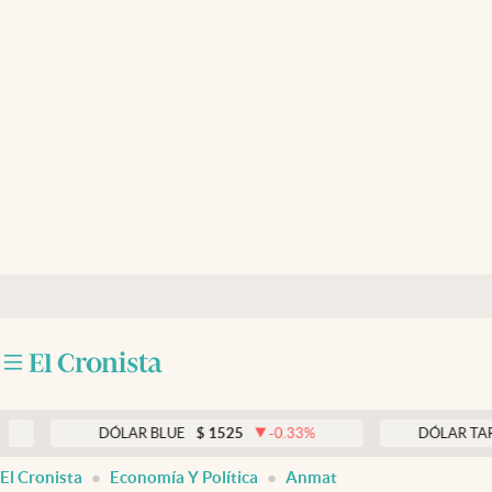
Últimas noticias
Dólar
Members
Economía y Política
Finanzas y Mercados
Mercados Online
Negocios
Columnistas
Otras secciones
DÓLAR BLUE
$
1525
-0.33
%
DÓLAR TARJETA
$
Apertura
El Cronista
Economía Y Política
Anmat