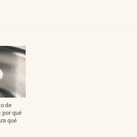
Uruguay
to de
: por qué
ara qué