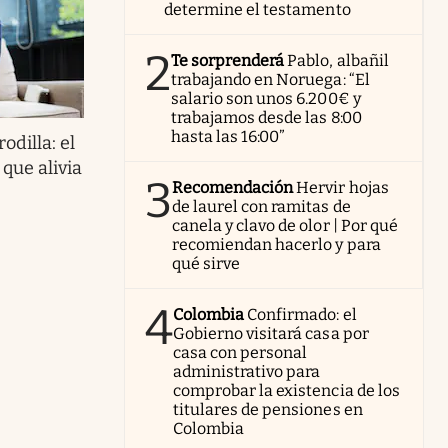
determine el testamento
2
Te sorprenderá
Pablo, albañil
trabajando en Noruega: “El
salario son unos 6.200€ y
trabajamos desde las 8:00
hasta las 16:00”
odilla: el
que alivia
3
Recomendación
Hervir hojas
de laurel con ramitas de
canela y clavo de olor | Por qué
recomiendan hacerlo y para
qué sirve
4
Colombia
Confirmado: el
Gobierno visitará casa por
casa con personal
administrativo para
comprobar la existencia de los
titulares de pensiones en
Colombia