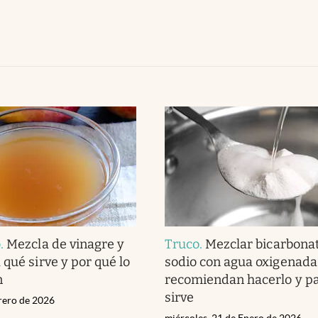
o
.
Mezcla de vinagre y
Truco
.
Mezclar bicarbona
 qué sirve y por qué lo
sodio con agua oxigenada
n
recomiendan hacerlo y p
sirve
brero de 2026
miércoles, 21 de Enero de 2026