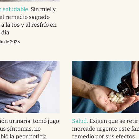
n saludable
.
Sin miel y
: el remedio sagrado
 la tos y al resfrío en
 día
nio de 2025
ión urinaria: tomó jugo
Salud
.
Exigen que se retir
sus síntomas, no
mercado urgente este fa
bió la peor noticia
remedio por sus efectos