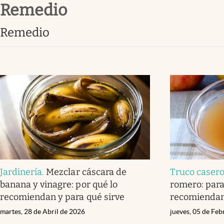
remedio
Infotechnology
Clase
remedio
Clima
Mundial 2026
Eventos Corporativos
El Cronista Studio
Mediakit
abre en nueva pestaña
Jardinería
.
Mezclar cáscara de
Truco caser
banana y vinagre: por qué lo
romero: para
recomiendan y para qué sirve
recomienda
martes, 28 de Abril de 2026
jueves, 05 de Fe