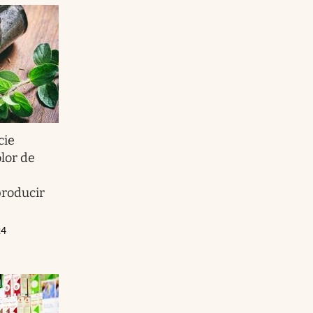
cie
lor de
producir
24