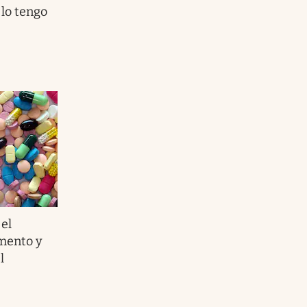
 lo tengo
el
mento y
l