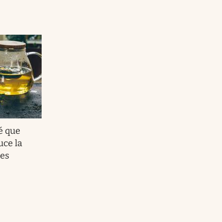
té que
uce la
res