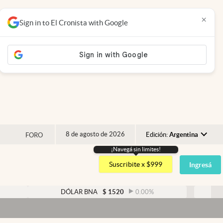
×
Sign in to El Cronista with Google
8 de agosto de 2026
Edición:
Argentina
FORO
¡Navegá sin limites!
Argentina
Suscribite x $999
Ingresá
España
México
DÓLAR BNA
$
1520
0.00
%
DÓLAR BLUE
$
USA
Dólar ho
Colombia