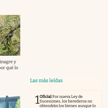
inagre y
por qué lo
Las más leídas
1
Oficial
Por nueva Ley de
Sucesiones, los herederos no
obtendrán los bienes aunque lo