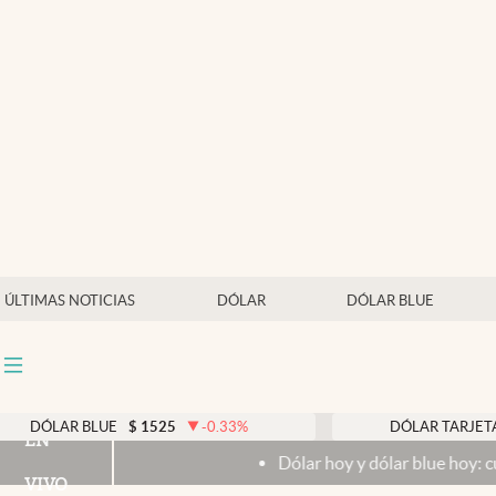
Últimas noticias
Dólar
Members
Economía y Política
Finanzas y Mercados
Mercados Online
ÚLTIMAS NOTICIAS
DÓLAR
DÓLAR BLUE
Negocios
Columnistas
Otras secciones
$
1525
-0.33
%
DÓLAR TARJETA
$
1976
0.00
EN
Dólar hoy y dólar blue hoy: cuál es la cotización del
Apertura
VIVO