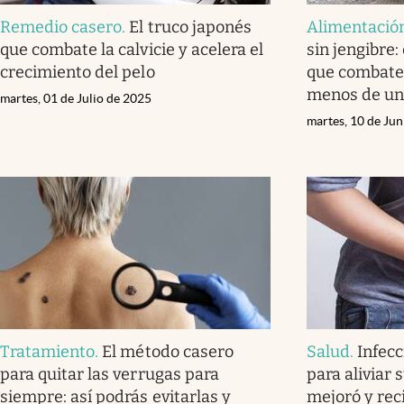
Remedio casero
.
El truco japonés
Alimentació
que combate la calvicie y acelera el
sin jengibre
crecimiento del pelo
que combate a
menos de un
martes, 01 de Julio de 2025
martes, 10 de Ju
Tratamiento
.
El método casero
Salud
.
Infecc
para quitar las verrugas para
para aliviar 
siempre: así podrás evitarlas y
mejoró y reci