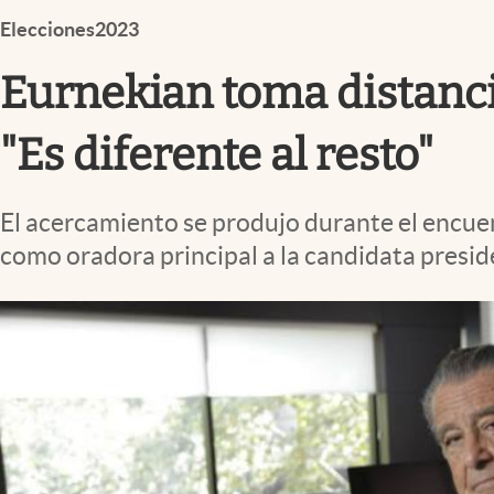
Infotechnology
Elecciones2023
Clase
Eurnekian toma distancia
Clima
Mundial 2026
"Es diferente al resto"
Eventos Corporativos
El acercamiento se produjo durante el encu
El Cronista Studio
como oradora principal a la candidata presid
Mediakit
abre en nueva pestaña