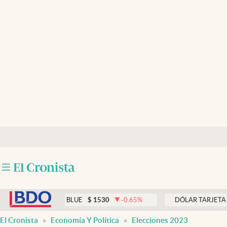
Últimas noticias
Dólar
Members
Economía y Política
Finanzas y Mercados
Mercados Online
Negocios
Columnistas
abre en nueva pestaña
Otras secciones
DÓLAR BLUE
$
1530
-0.65
%
DÓLAR TARJETA
$
1976
Apertura
El Cronista
Economía Y Política
Elecciones 2023