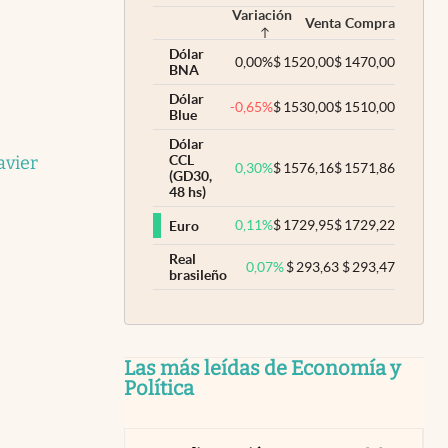
Variación
Venta
Compra
Dólar
0,00
%
$
1520,00
$
1470,00
BNA
Dólar
-0,65
%
$
1530,00
$
1510,00
Blue
Dólar
avier
CCL
0,30
%
$
1576,16
$
1571,86
(GD30,
48 hs)
0,11
%
$
1729,95
$
1729,22
Euro
Real
0,07
%
$
293,63
$
293,47
brasileño
Las más leídas de Economía y
Política