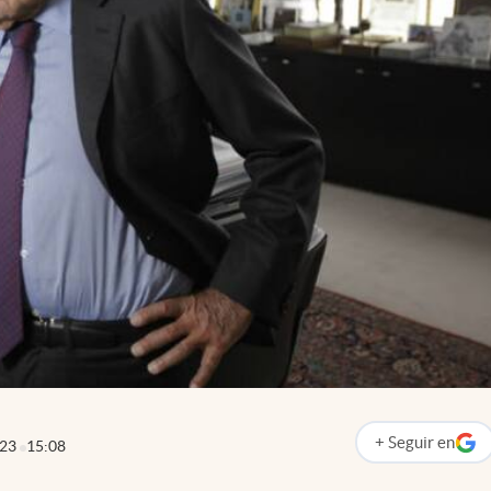
+
Seguir
en
023
15:08
abre en nueva p