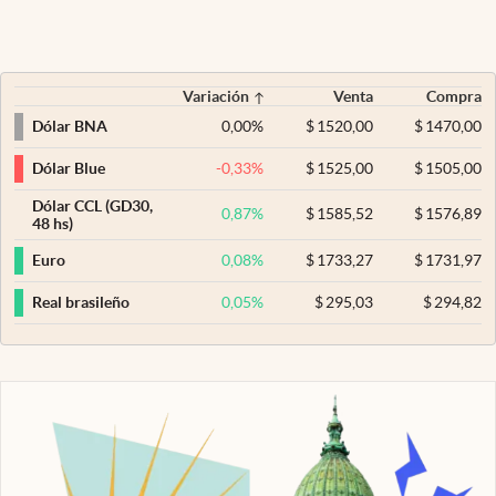
Variación
Venta
Compra
0,00
%
$
1520,00
$
1470,00
Dólar BNA
-0,33
%
$
1525,00
$
1505,00
Dólar Blue
Dólar CCL (GD30,
0,87
%
$
1585,52
$
1576,89
48 hs)
0,08
%
$
1733,27
$
1731,97
Euro
0,05
%
$
295,03
$
294,82
Real brasileño