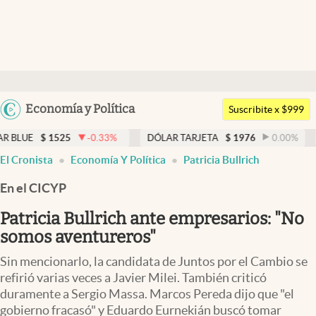
Últimas noticias
Dólar
Argentina
Economía y Política
Members
Suscribite x $999
España
Economía y Política
$
1525
-0.33
%
DÓLAR TARJETA
$
1976
0.00
%
DÓLAR
México
El Cronista
Economía Y Política
Patricia Bullrich
Finanzas y Mercados
USA
En el CICYP
Mercados Online
Colombia
Uruguay
Patricia Bullrich ante empresarios: "No
Negocios
somos aventureros"
Columnistas
Sin mencionarlo, la candidata de Juntos por el Cambio se
Otras secciones
refirió varias veces a Javier Milei. También criticó
duramente a Sergio Massa. Marcos Pereda dijo que "el
Apertura
gobierno fracasó" y Eduardo Eurnekián buscó tomar