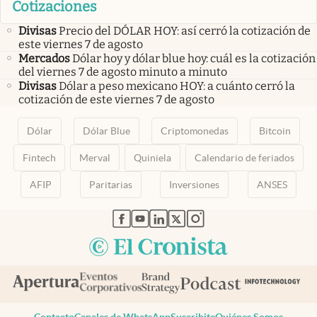
Cotizaciones
Divisas
Precio del DÓLAR HOY: así cerró la cotización de
este viernes 7 de agosto
Mercados
Dólar hoy y dólar blue hoy: cuál es la cotización
del viernes 7 de agosto minuto a minuto
Divisas
Dólar a peso mexicano HOY: a cuánto cerró la
cotización de este viernes 7 de agosto
Dólar
Dólar Blue
Criptomonedas
Bitcoin
Fintech
Merval
Quiniela
Calendario de feriados
AFIP
Paritarias
Inversiones
ANSES
abre en nueva pestaña
abre en nueva pestaña
abre en nueva pestaña
abre en nueva pestaña
abre en nueva pestaña