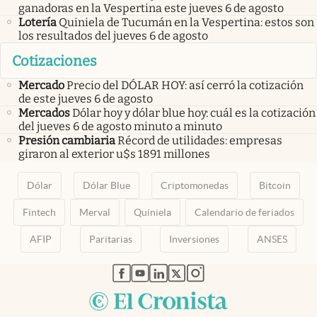
ganadoras en la Vespertina este jueves 6 de agosto
Lotería
Quiniela de Tucumán en la Vespertina: estos son
los resultados del jueves 6 de agosto
Cotizaciones
Mercado
Precio del DÓLAR HOY: así cerró la cotización
de este jueves 6 de agosto
Mercados
Dólar hoy y dólar blue hoy: cuál es la cotización
del jueves 6 de agosto minuto a minuto
Presión cambiaria
Récord de utilidades: empresas
giraron al exterior u$s 1891 millones
Dólar
Dólar Blue
Criptomonedas
Bitcoin
Fintech
Merval
Quiniela
Calendario de feriados
AFIP
Paritarias
Inversiones
ANSES
abre en nueva pestaña
abre en nueva pestaña
abre en nueva pestaña
abre en nueva pestaña
abre en nueva pestaña