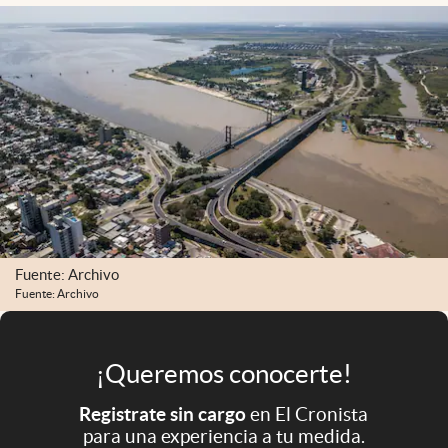
Infotechnology
Clase
Clima
Mundial 2026
Eventos Corporativos
El Cronista Studio
Mediakit
Fuente: Archivo
abre en nueva pestaña
Argentina
Fuente: Archivo
¡Queremos conocerte!
Registrate sin cargo
en El Cronista
para una experiencia a tu medida.