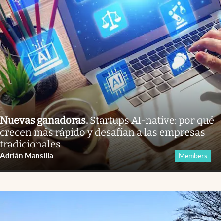
Nuevas ganadoras
.
Startups AI-native: por qué
crecen más rápido y desafían a las empresas
tradicionales
Adrián Mansilla
Members