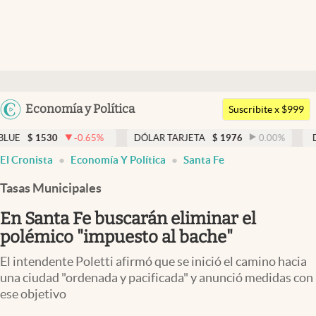
Últimas noticias
Dólar
Argentina
Economía y Política
Members
Suscribite x $999
España
Economía y Política
-0.65
%
DÓLAR TARJETA
$
1976
0.00
%
DÓLAR MEP
México
El Cronista
Economía Y Política
Santa Fe
Finanzas y Mercados
USA
Tasas Municipales
Mercados Online
Colombia
Uruguay
En Santa Fe buscarán eliminar el
Negocios
polémico "impuesto al bache"
Columnistas
El intendente Poletti afirmó que se inició el camino hacia
Otras secciones
una ciudad "ordenada y pacificada" y anunció medidas con
ese objetivo
Apertura