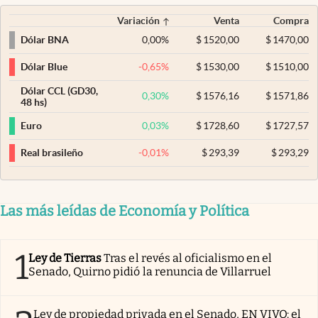
Variación
Venta
Compra
0,00
%
$
1520,00
$
1470,00
Dólar BNA
-0,65
%
$
1530,00
$
1510,00
Dólar Blue
Dólar CCL (GD30,
0,30
%
$
1576,16
$
1571,86
48 hs)
0,03
%
$
1728,60
$
1727,57
Euro
-0,01
%
$
293,39
$
293,29
Real brasileño
Las más leídas de Economía y Política
1
Ley de Tierras
Tras el revés al oficialismo en el
Senado, Quirno pidió la renuncia de Villarruel
Ley de propiedad privada en el Senado, EN VIVO: el