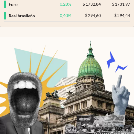
0,28
%
$
1732,84
$
1731,97
Euro
0,40
%
$
294,60
$
294,44
Real brasileño