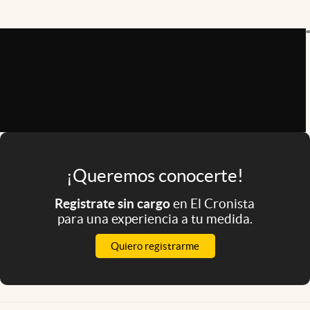
Infotechnology
Clase
"
Clima
Mundial 2026
Eventos Corporativos
El Cronista Studio
Mediakit
¡Queremos conocerte!
abre en nueva pestaña
Registrate sin cargo
en El Cronista
Argentina
para una experiencia a tu medida.
Quiero registrarme