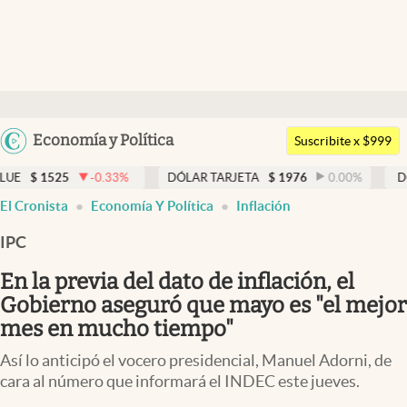
Últimas noticias
Dólar
Argentina
Economía y Política
Members
Suscribite x $999
España
Economía y Política
-0.33
%
DÓLAR TARJETA
$
1976
0.00
%
DÓLAR MEP
México
El Cronista
Economía Y Política
Inflación
Finanzas y Mercados
USA
IPC
Mercados Online
Colombia
Uruguay
En la previa del dato de inflación, el
Negocios
Gobierno aseguró que mayo es "el mejor
Columnistas
mes en mucho tiempo"
Otras secciones
Así lo anticipó el vocero presidencial, Manuel Adorni, de
cara al número que informará el INDEC este jueves.
Apertura