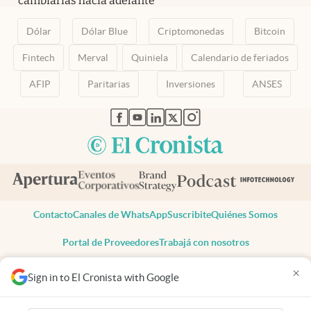
cambiarias hacia adelante
Dólar
Dólar Blue
Criptomonedas
Bitcoin
Fintech
Merval
Quiniela
Calendario de feriados
AFIP
Paritarias
Inversiones
ANSES
abre en nueva pestaña
abre en nueva pestaña
abre en nueva pestaña
abre en nueva pestaña
abre en nueva pestaña
Contacto
Canales de WhatsApp
Suscribite
Quiénes Somos
Portal de Proveedores
Trabajá con nosotros
Copyright 2025 cronista.com
×
Sign in to El Cronista with Google
Todos los derechos reservados
Términos y condiciones
Privacidad