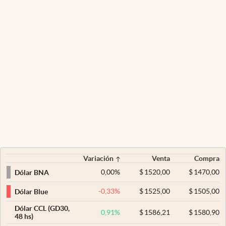
Variación
Venta
Compra
0,00
%
$
1520,00
$
1470,00
Dólar BNA
-0,33
%
$
1525,00
$
1505,00
Dólar Blue
Dólar CCL (GD30,
0,91
%
$
1586,21
$
1580,90
48 hs)