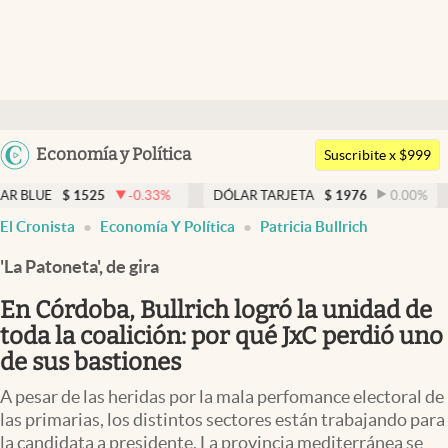
Últimas noticias
Dólar
Argentina
Economía y Política
Members
Suscribite x $999
España
Economía y Política
1525
-0.33
%
DÓLAR TARJETA
$
1976
0.00
%
DÓLAR M
México
El Cronista
Economía Y Política
Patricia Bullrich
Finanzas y Mercados
USA
'La Patoneta', de gira
Mercados Online
Colombia
Uruguay
En Córdoba, Bullrich logró la unidad de
Negocios
toda la coalición: por qué JxC perdió uno
Columnistas
de sus bastiones
Otras secciones
A pesar de las heridas por la mala perfomance electoral de
las primarias, los distintos sectores están trabajando para
Apertura
la candidata a presidente. La provincia mediterránea se