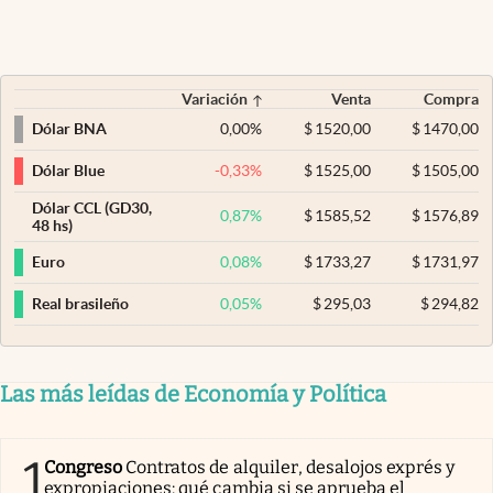
Variación
Venta
Compra
0,00
%
$
1520,00
$
1470,00
Dólar BNA
-0,33
%
$
1525,00
$
1505,00
Dólar Blue
Dólar CCL (GD30,
0,87
%
$
1585,52
$
1576,89
48 hs)
0,08
%
$
1733,27
$
1731,97
Euro
0,05
%
$
295,03
$
294,82
Real brasileño
Las más leídas de Economía y Política
1
Congreso
Contratos de alquiler, desalojos exprés y
expropiaciones: qué cambia si se aprueba el