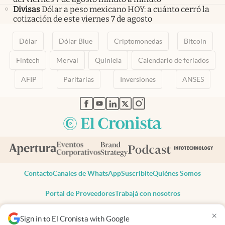
Divisas
Dólar a peso mexicano HOY: a cuánto cerró la
cotización de este viernes 7 de agosto
Dólar
Dólar Blue
Criptomonedas
Bitcoin
Fintech
Merval
Quiniela
Calendario de feriados
AFIP
Paritarias
Inversiones
ANSES
abre en nueva pestaña
abre en nueva pestaña
abre en nueva pestaña
abre en nueva pestaña
abre en nueva pestaña
Contacto
Canales de WhatsApp
Suscribite
Quiénes Somos
Portal de Proveedores
Trabajá con nosotros
Copyright 2025 cronista.com
×
Sign in to El Cronista with Google
Todos los derechos reservados