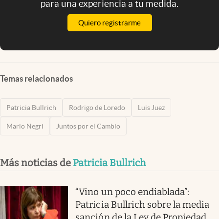
para una experiencia a tu medida.
Quiero registrarme
Temas relacionados
Patricia Bullrich
Rodrigo de Loredo
Luis Juez
Mario Negri
Juntos por el Cambio
Más noticias de
Patricia Bullrich
“Vino un poco endiablada”:
Patricia Bullrich sobre la media
sanción de la Ley de Propiedad