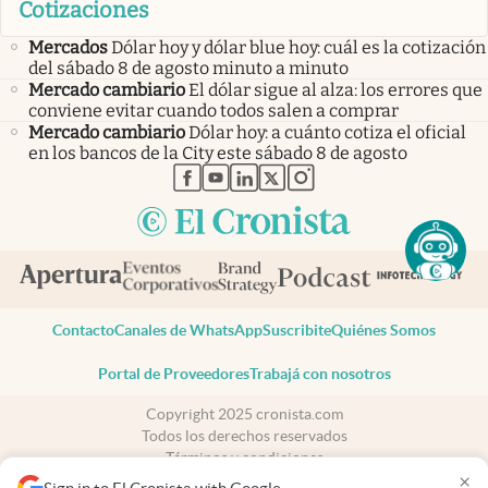
Cotizaciones
Mercados
Dólar hoy y dólar blue hoy: cuál es la cotización
del sábado 8 de agosto minuto a minuto
Mercado cambiario
El dólar sigue al alza: los errores que
conviene evitar cuando todos salen a comprar
Mercado cambiario
Dólar hoy: a cuánto cotiza el oficial
en los bancos de la City este sábado 8 de agosto
abre en nueva pestaña
abre en nueva pestaña
abre en nueva pestaña
abre en nueva pestaña
abre en nueva pestaña
Contacto
Canales de WhatsApp
Suscribite
Quiénes Somos
Portal de Proveedores
Trabajá con nosotros
Copyright 2025 cronista.com
Todos los derechos reservados
Términos y condiciones
×
Privacidad