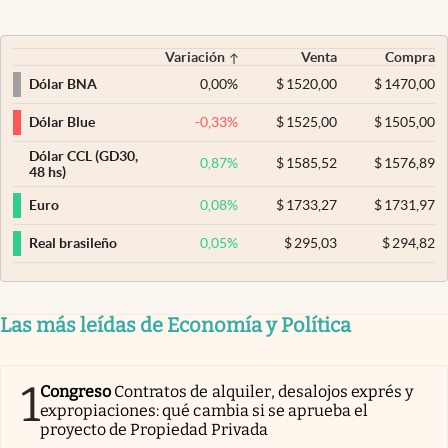
Variación
Venta
Compra
0,00
%
$
1520,00
$
1470,00
Dólar BNA
-0,33
%
$
1525,00
$
1505,00
Dólar Blue
Dólar CCL (GD30,
0,87
%
$
1585,52
$
1576,89
48 hs)
0,08
%
$
1733,27
$
1731,97
Euro
0,05
%
$
295,03
$
294,82
Real brasileño
Las más leídas de Economía y Política
1
Congreso
Contratos de alquiler, desalojos exprés y
expropiaciones: qué cambia si se aprueba el
proyecto de Propiedad Privada