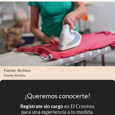
Infotechnology
Clase
Clima
Mundial 2026
Eventos Corporativos
El Cronista Studio
Mediakit
Fuente: Archivo
abre en nueva pestaña
Argentina
Fuente: Archivo
¡Queremos conocerte!
Registrate sin cargo
en El Cronista
para una experiencia a tu medida.