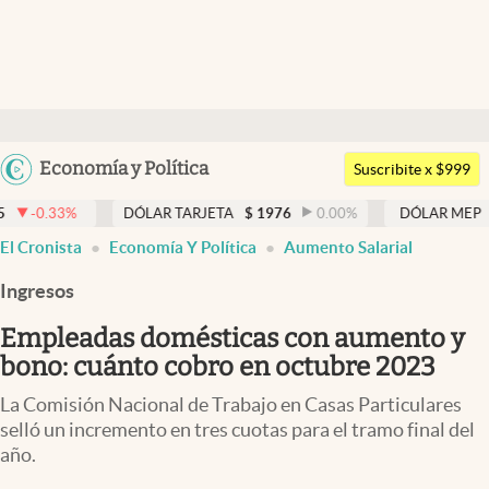
Últimas noticias
Dólar
Argentina
Economía y Política
Members
Suscribite x $999
España
Economía y Política
DÓLAR TARJETA
$
1976
0.00
%
DÓLAR MEP
$
1526,03
México
El Cronista
Economía Y Política
Aumento Salarial
Finanzas y Mercados
USA
Ingresos
Mercados Online
Colombia
Uruguay
Empleadas domésticas con aumento y
Negocios
bono: cuánto cobro en octubre 2023
Columnistas
La Comisión Nacional de Trabajo en Casas Particulares
Otras secciones
selló un incremento en tres cuotas para el tramo final del
año.
Apertura