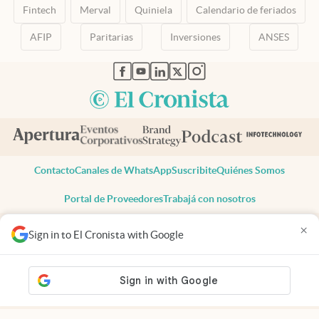
Fintech
Merval
Quiniela
Calendario de feriados
AFIP
Paritarias
Inversiones
ANSES
abre en nueva pestaña
abre en nueva pestaña
abre en nueva pestaña
abre en nueva pestaña
abre en nueva pestaña
Contacto
Canales de WhatsApp
Suscribite
Quiénes Somos
Portal de Proveedores
Trabajá con nosotros
Copyright 2025 cronista.com
×
Sign in to El Cronista with Google
Todos los derechos reservados
Términos y condiciones
Privacidad
Consentimiento
Tel:
+54 11 7078-3270