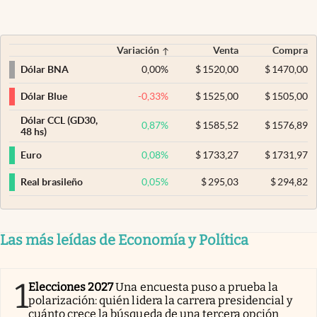
Variación
Venta
Compra
0,00
%
$
1520,00
$
1470,00
Dólar BNA
-0,33
%
$
1525,00
$
1505,00
Dólar Blue
Dólar CCL (GD30,
0,87
%
$
1585,52
$
1576,89
48 hs)
0,08
%
$
1733,27
$
1731,97
Euro
0,05
%
$
295,03
$
294,82
Real brasileño
Las más leídas de Economía y Política
1
Elecciones 2027
Una encuesta puso a prueba la
polarización: quién lidera la carrera presidencial y
cuánto crece la búsqueda de una tercera opción