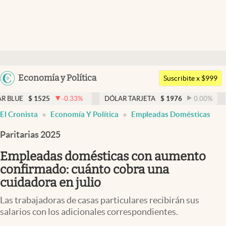
Últimas noticias
Dólar
Argentina
Economía y Política
Members
Suscribite x $999
España
Economía y Política
525
-0.33
%
DÓLAR TARJETA
$
1976
0.00
%
DÓLAR M
México
El Cronista
Economía Y Política
Empleadas Domésticas
Finanzas y Mercados
USA
Paritarias 2025
Mercados Online
Colombia
Uruguay
Empleadas domésticas con aumento
Negocios
confirmado: cuánto cobra una
Columnistas
cuidadora en julio
Otras secciones
Las trabajadoras de casas particulares recibirán sus
salarios con los adicionales correspondientes.
Apertura