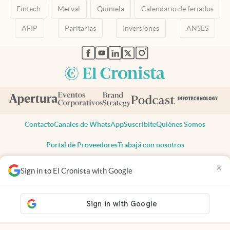
Fintech
Merval
Quiniela
Calendario de feriados
AFIP
Paritarias
Inversiones
ANSES
abre en nueva pestaña
abre en nueva pestaña
abre en nueva pestaña
abre en nueva pestaña
abre en nueva pestaña
Contacto
Canales de WhatsApp
Suscribite
Quiénes Somos
Portal de Proveedores
Trabajá con nosotros
Copyright 2025 cronista.com
×
Sign in to El Cronista with Google
Todos los derechos reservados
Términos y condiciones
Privacidad
Consentimiento
Tel:
+54 11 7078-3270