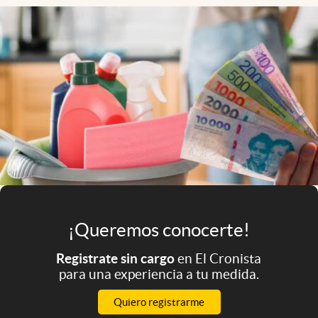
Infotechnology
Clase
Clima
Mundial 2026
Eventos Corporativos
El Cronista Studio
Mediakit
abre en nueva pestaña
Argentina
¡Queremos conocerte!
Registrate sin cargo
en El Cronista
para una experiencia a tu medida.
Quiero registrarme