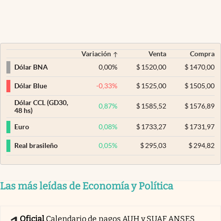
Variación
Venta
Compra
0,00
%
$
1520,00
$
1470,00
Dólar BNA
-0,33
%
$
1525,00
$
1505,00
Dólar Blue
Dólar CCL (GD30,
0,87
%
$
1585,52
$
1576,89
48 hs)
0,08
%
$
1733,27
$
1731,97
Euro
0,05
%
$
295,03
$
294,82
Real brasileño
Las más leídas de Economía y Política
Oficial
Calendario de pagos AUH y SUAF ANSES