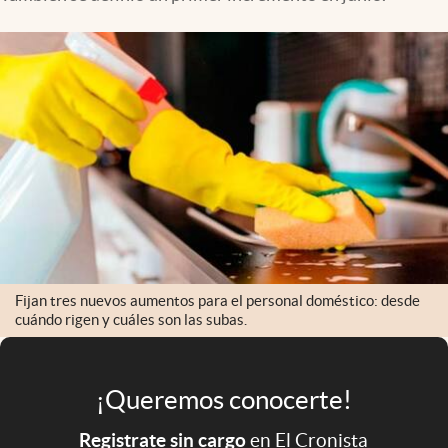
Infotechnology
Clase
Clima
Mundial 2026
Eventos Corporativos
El Cronista Studio
Mediakit
abre en nueva pestaña
Argentina
Fijan tres nuevos aumentos para el personal doméstico: desde
cuándo rigen y cuáles son las subas.
¡Queremos conocerte!
Registrate sin cargo
en El Cronista