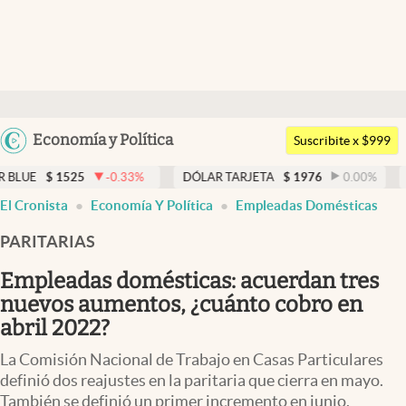
Últimas noticias
Dólar
Argentina
Economía y Política
Members
Suscribite x $999
España
Economía y Política
25
-0.33
%
DÓLAR TARJETA
$
1976
0.00
%
DÓLAR MEP
México
El Cronista
Economía Y Política
Empleadas Domésticas
Finanzas y Mercados
USA
PARITARIAS
Mercados Online
Colombia
Uruguay
Empleadas domésticas: acuerdan tres
Negocios
nuevos aumentos, ¿cuánto cobro en
Columnistas
abril 2022?
Otras secciones
La Comisión Nacional de Trabajo en Casas Particulares
definió dos reajustes en la paritaria que cierra en mayo.
Apertura
También se definió un primer incremento en junio.