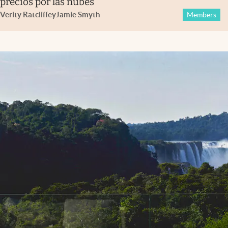
precios por las nubes
Verity Ratcliffe
y
Jamie Smyth
Members