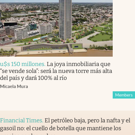
u$s 150 millones
.
La joya inmobiliaria que
“se vende sola”: será la nueva torre más alta
del país y dará 100% al río
Micaela Mura
Members
Financial Times
.
El petróleo baja, pero la nafta y el
gasoil no: el cuello de botella que mantiene los