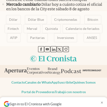
Mercado cambiario
Dólar hoy: a cuánto cotiza el oficial
en los bancos de la City este sábado 8 de agosto
Dólar
Dólar Blue
Criptomonedas
Bitcoin
Fintech
Merval
Quiniela
Calendario de feriados
AFIP
Paritarias
Inversiones
ANSES
abre en nueva pestaña
abre en nueva pestaña
abre en nueva pestaña
abre en nueva pestaña
abre en nueva pestaña
Contacto
Canales de WhatsApp
Suscribite
Quiénes Somos
Portal de Proveedores
Trabajá con nosotros
Copyright 2025 cronista.com
×
Sign in to El Cronista with Google
Todos los derechos reservados