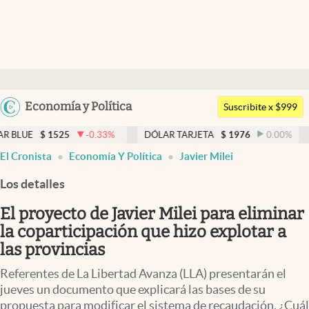
Últimas noticias
Dólar
Argentina
Economía y Política
Members
Suscribite x $999
España
Economía y Política
1525
-0.33
%
DÓLAR TARJETA
$
1976
0.00
%
DÓLAR M
México
El Cronista
Economía Y Política
Javier Milei
Finanzas y Mercados
USA
Los detalles
Mercados Online
Colombia
Uruguay
El proyecto de Javier Milei para eliminar
Negocios
la coparticipación que hizo explotar a
Columnistas
las provincias
Otras secciones
Referentes de La Libertad Avanza (LLA) presentarán el
jueves un documento que explicará las bases de su
Apertura
propuesta para modificar el sistema de recaudación. ¿Cuál