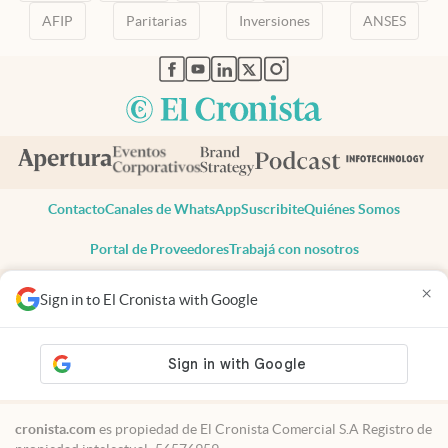
AFIP
Paritarias
Inversiones
ANSES
abre en nueva pestaña
abre en nueva pestaña
abre en nueva pestaña
abre en nueva pestaña
abre en nueva pestaña
Contacto
Canales de WhatsApp
Suscribite
Quiénes Somos
Portal de Proveedores
Trabajá con nosotros
Copyright 2025 cronista.com
×
Sign in to El Cronista with Google
Todos los derechos reservados
Términos y condiciones
Privacidad
Consentimiento
Tel:
+54 11 7078-3270
cronista.com
es propiedad de El Cronista Comercial S.A Registro de