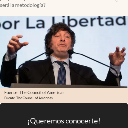
Infotechnology
será la metodología?
Clase
Clima
Mundial 2026
Eventos Corporativos
El Cronista Studio
Mediakit
abre en nueva pestaña
Argentina
Fuente: The Council of Americas
Fuente: The Council of Americas
¡Queremos conocerte!