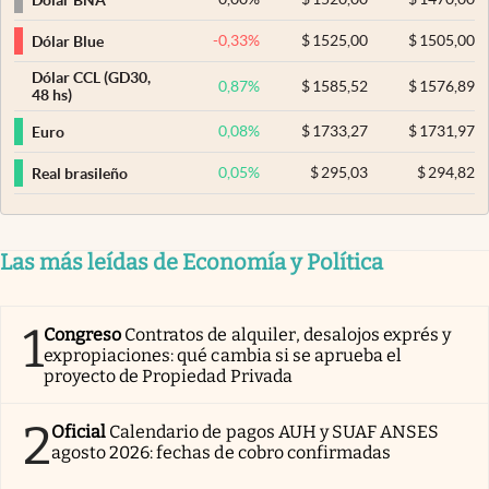
-0,33
%
$
1525,00
$
1505,00
Dólar Blue
Dólar CCL (GD30,
0,87
%
$
1585,52
$
1576,89
48 hs)
0,08
%
$
1733,27
$
1731,97
Euro
0,05
%
$
295,03
$
294,82
Real brasileño
Las más leídas de Economía y Política
1
Congreso
Contratos de alquiler, desalojos exprés y
expropiaciones: qué cambia si se aprueba el
proyecto de Propiedad Privada
2
Oficial
Calendario de pagos AUH y SUAF ANSES
agosto 2026: fechas de cobro confirmadas