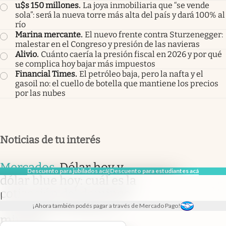
u$s 150 millones
.
La joya inmobiliaria que “se vende
sola”: será la nueva torre más alta del país y dará 100% al
río
Marina mercante
.
El nuevo frente contra Sturzenegger:
malestar en el Congreso y presión de las navieras
Alivio
.
Cuánto caería la presión fiscal en 2026 y por qué
se complica hoy bajar más impuestos
Financial Times
.
El petróleo baja, pero la nafta y el
gasoil no: el cuello de botella que mantiene los precios
por las nubes
Noticias de tu interés
Mercados
.
Dólar hoy y
Descuento para jubilados acá
Descuento para estudiantes acá
|
dólar blue hoy: cuál es la
cotización del domingo
|
9 de agosto minuto a
¡Ahora también podés pagar a través de Mercado Pago!
minuto