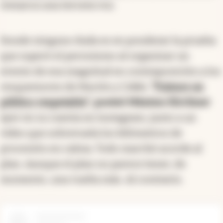
remarca una tercera voz.
Donde ninguno duda es en ponderar la prueba
que superó el peronismo al organizar un
evento de esa magnitud en contraposición a los
resquemores de Nación y CABA.
“
Fuimos un
público respetable
”, posteó Máximo Kirchner
ayer en su cuenta en Instagram, junto a un
video que sobrevuela los kilómetros de
procesión en calma. Todo marchó acorde al
plan. Aunque el plan no parece tener, de
momento, una vuelta más. Al contrario.