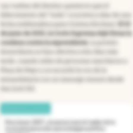
Las vueltas del destino quisieron que el
fallecimiento del “Indio” ocurriera a días de una
fecha emblemática para Cristina Kirchner.
El 10
de junio de 2025, la Corte Suprema dejó firme la
condena contra la expresidenta
. La prisión
domiciliaria se hizo efectiva ocho días más
tarde, cuando miles de personas marcharon a
Plaza de Mayo y se escuchó la voz de la
exmandataria con un mensaje remoto desde
San José 1111.
Debate de los lectores
Elecciones 2027: ¿te parece que el rumbo de la
economía pesa más que la imagen política