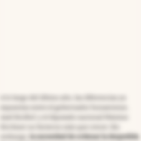
A lo largo del último año, las diferencias ya
expuestas entre el gobernador bonaerense,
Axel Kicillof, y el diputado nacional Máximo
Kirchner no hicieron más que crecer. Sin
embargo,
la necesidad de ordenar la despedida