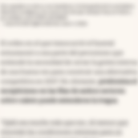
Nos quedan su obra y sus banderas: la búsqueda de la verdadera
libertad, la alegría y la convicción de que siempre hay un futuro…
pic.twitter.com/UMlCxAGWSA
— Axel Kicillof (@Kicillofok)
June 5, 2026
El orden en el que transcurrió el funeral
entusiasmó a una parte del peronismo que
entiende la necesidad de cerrar la grieta interna
de una buena vez para construir una alternativa
competitiva en 2027. No obstante,
predomina el
escepticismo en las filas de ambos sectores
sobre cuánto puede extenderse la tregua
.
“
Ojalá sea mucho más que eso. Al menos que
reinstale las condiciones mínimas para un