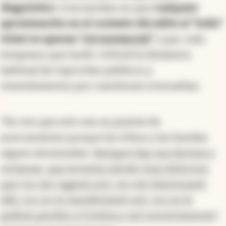
diagnóstico
. Concuerdan en que
cualquier
aproximación en el contexto del adiós al “Indio”
Solari es apenas “
circunstancial
”
y que, más
temprano que tarde, volverá la dinámica
habitual de reproches públicos y
resentimientos por cuestiones irresueltas.
“No veo que esto sea un puente de
acercamiento porque las tribus y las bandas
siguen atomizadas.
Siempre hay una factura a
reclamar, que termina siendo muy dolorosa:
que vos me cagaste acá, vos me traicionaste
allá, vos no te manifestaste acá, vos no le
pediste perdón a Cristina y así sucesivamente
”,