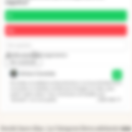
negativa?
Sí
No
Sin opinión
658 votos
84 argumentos
Ver resultado
Arturo Curatola
Sí
Sin dudas, la realidad va imponiendose con la positividad de la
economia, es tambien verdad que la imagen es mala...para
quien? quien opina..? hay centenares de familias que
...
Leer más
"pierdern" con este gobie
Desde hace días, La Cámpora lleva adelante
una