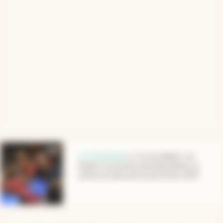
abre en nueva pestaña
La Trastienda
.
La “incomodidad” con
Bullrich, la próxima pulseada judicial y la
primera prueba para el peronismo 2027