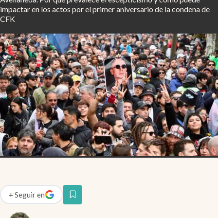
Infotechnology
impactar en los actos por el primer aniversario de la condena de
CFK
Clase
Clima
Mundial 2026
Eventos Corporativos
El Cronista Studio
Mediakit
abre en nueva pestaña
Argentina
+
Seguir
en
abre en nueva pestaña