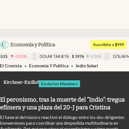
Últimas noticias
Dólar
Argentina
Economía y Política
Members
Suscribite x $999
España
Economía y Política
%
DÓLAR TARJETA
$
1976
0.00
%
DÓLAR MEP
$
1526,0
México
El Cronista
Economía Y Política
Indio Solari
Finanzas y Mercados
USA
Mercados Online
Colombia
Kirchner-Kicillof
Exclusivo Members
Uruguay
Negocios
El peronismo, tras la muerte del “Indio”: tregua
Columnistas
efímera y una plaza del 20-J para Cristina
Otras secciones
El funeral del músico reactivó el diálogo entre los dos dirigentes
Apertura
bonaerenses para coordinar una despedida multitudinaria en
Avellaneda. Por qué prevalece el escepticismo y cómo puede