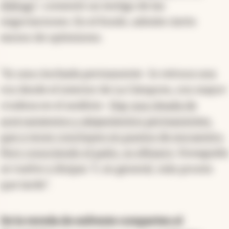
diálogo
”, comentó un testigo de las
negociaciones. En el fondo, admite cierto
exceso de optimismo.
“Es una cinchada permanente -lo retruca una
voz desde el interior de La Cámpora, con mayor
crudeza en el análisis-
Hay una oleada de
acercamientos y alejamientos permanentes,
que a veces concluyen en puntos de encuentro.
Pero conociendo el paño, es efímero
. Enseguida
se vuelve a disipar. Y, en general, más pronto
que tarde”.
De la vereda de enfrente comparten el