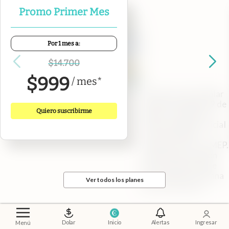
Promo Primer Mes
Por 1 mes a:
$
14.700
$
999
/
mes
*
A cuánto está el dólar
blue hoy domingo 9 de
Quiero suscribirme
agosto. Cuál es el
precio del dólar oficial
y de los dólares
financieros CCL y MEP.
Toda la información
que necesitás sobre
cómo sigue la semana
Ver todos los planes
en los mercados.
Dolar
Inicio
Alertas
Ingresar
Menú