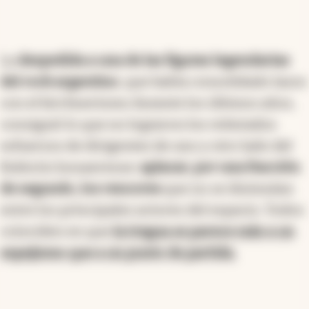
La
despedida a una de las figuras legendarias
del rock argentino
, que había consolidado lazos
con el kirchnerismo durante los últimos años,
consiguió lo que no lograron los reiterados
esfuerzos de dirigentes de uno y otro lado del
Rubicón bonaerense:
aplacar, por una fracción
de segundo, los rencores
que no se disimulan
entre los principales actores del espacio. Todos
coinciden en que
la tregua se parece más a un
espejismo que a un punto de partida.