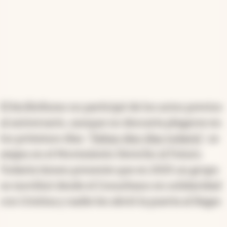
El kicillofismo no participó de los actos previos
al aniversario, aunque no descarta plegarse en
los próximos días.
“Faltan diez días todavía
”, se
atajan en el Movimiento Derecho al Futuro.
Todavía tienen presente que en 2025 un grupo
se movilizó desde el Conurbano en solidaridad
con Cristina y nadie les abrió la puerta al llegar.