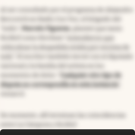
Al ser consultado por el programa de Alejandro
Bercovich en Radio Con Vos, el biógrafo del
“Indio”,
Marcelo Figueras
, planteó que tanto
Kicillof como Kirchner “
entendieron que
vehiculizar la despedida estaba por encima de
todo
”. El escritor también terció con el diputado
nacional y la familia del artista en los
momentos de dolor. “
Cualquier otro tipo de
disputa no correspondía en esta instancia
”,
remarcó.
De momento, allí terminan las coincidencias
entre La Cámpora y Kicillof.