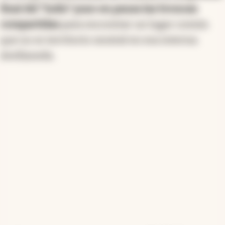
final del “Indio” puso en pausa las broncas
compartidas
para encontrar un lugar común
que no es territorio neutral en esa interna:
Avellaneda.