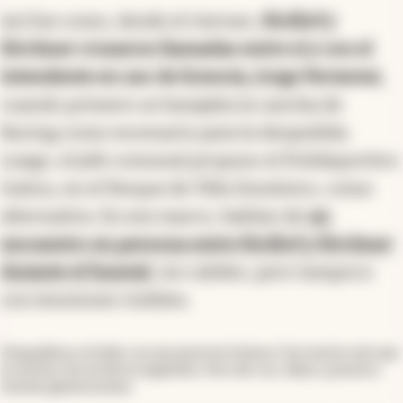
Así fue como, desde el viernes,
Kicillof y
Kirchner cruzaron llamadas entre sí y con el
intendente en uso de licencia, Jorge Ferraresi,
cuando primero se barajaba la cancha de
Racing como escenario para la despedida.
Luego, el jefe comunal propuso el Polideportivo
Gatica, en el Parque de Villa Domínico, como
alternativa. En ese marco, hablan de
un
encuentro en persona entre Kicillof y Kirchner
durante el funeral
, sin calidez, pero tampoco
con tensiones visibles.
Despedimos al Indio con una enorme tristeza. Fue mucho más que
un artista, fue un héroe argentino. Nos dio voz, ideas y poesía a
muchas generaciones.