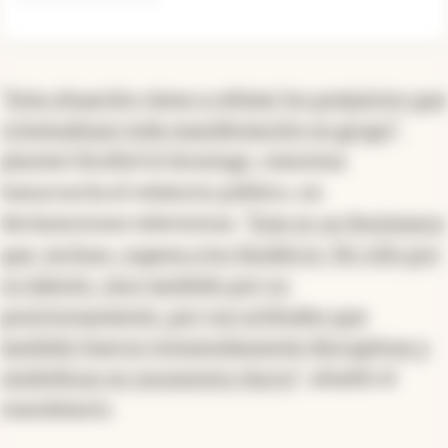
“Esta situación viene a refutar los prejuicios que
criminalizan toda manifestación en grupo
”,
planteó Kicillof el domingo, mientras
transcurría el velatorio público, en
declaraciones televisivas. “
Este es un fenómeno
que, incluso, supera a los fanáticos. No sólo por
su talento, sino también por su
posicionamiento, por sus actitudes que
también fueron tremendamente disruptivas y
simbólicas en momentos duros
”, añadió el
mandatario.