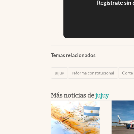
Registrate sin
Temas relacionados
jujuy
reforma constitucional
Corte
Más noticias de
jujuy