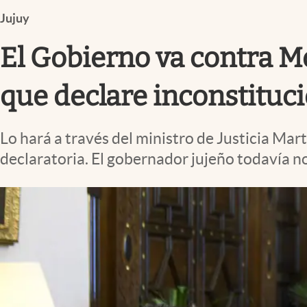
Infotechnology
Jujuy
Clase
El Gobierno va contra M
Clima
Mundial 2026
que declare inconstituci
Eventos Corporativos
Lo hará a través del ministro de Justicia Mar
El Cronista Studio
declaratoria. El gobernador jujeño todavía n
Mediakit
abre en nueva pestaña