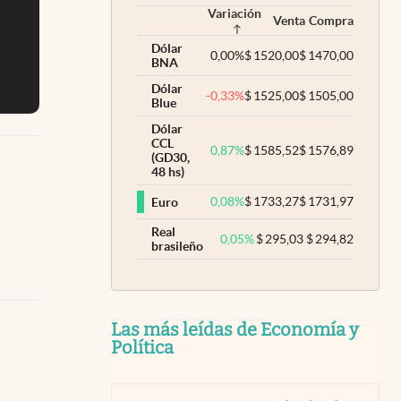
Variación
Venta
Compra
Dólar
0,00
%
$
1520,00
$
1470,00
BNA
Dólar
-0,33
%
$
1525,00
$
1505,00
Blue
Dólar
CCL
0,87
%
$
1585,52
$
1576,89
(GD30,
48 hs)
0,08
%
$
1733,27
$
1731,97
Euro
Real
0,05
%
$
295,03
$
294,82
brasileño
Las más leídas de Economía y
Política