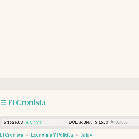
Últimas noticias
Dólar
Members
Economía y Política
Finanzas y Mercados
Mercados Online
Negocios
Columnistas
Otras secciones
,03
0.43
%
DÓLAR BNA
$
1520
0.00
%
Apertura
El Cronista
Economía Y Política
Jujuy