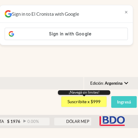
×
Sign in to El Cronista with Google
Edición:
Argentina
¡Navegá sin limites!
Argentina
Suscribite x $999
Ingresá
España
México
abre
6
0.00
%
DÓLAR MEP
$
1526,03
0.43
%
USA
Colombia