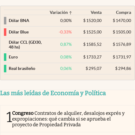
Variación
Venta
Compra
0,00
%
$
1520,00
$
1470,00
Dólar BNA
-0,33
%
$
1525,00
$
1505,00
Dólar Blue
Dólar CCL (GD30,
0,87
%
$
1585,52
$
1576,89
48 hs)
0,08
%
$
1733,27
$
1731,97
Euro
0,06
%
$
295,07
$
294,86
Real brasileño
Las más leídas de Economía y Política
1
Congreso
Contratos de alquiler, desalojos exprés y
expropiaciones: qué cambia si se aprueba el
proyecto de Propiedad Privada