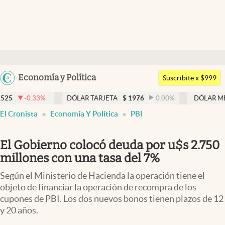
Últimas noticias
Dólar
Argentina
Economía y Política
Members
Suscribite x $999
España
Economía y Política
DÓLAR TARJETA
$
1976
0.00
%
DÓLAR MEP
$
1526,03
México
El Cronista
Economía Y Política
PBI
Finanzas y Mercados
USA
Mercados Online
Colombia
El Gobierno colocó deuda por u$s 2.750
Uruguay
Negocios
millones con una tasa del 7%
Columnistas
Según el Ministerio de Hacienda la operación tiene el
objeto de financiar la operación de recompra de los
Otras secciones
cupones de PBI. Los dos nuevos bonos tienen plazos de 12
y 20 años.
Apertura