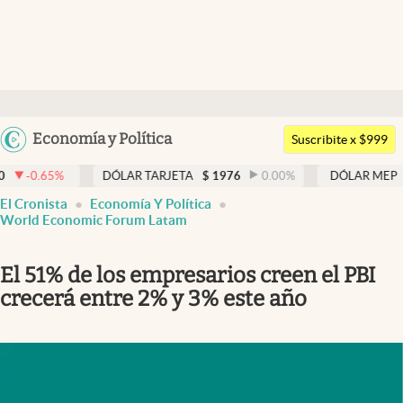
Últimas noticias
Dólar
Argentina
Economía y Política
Members
Suscribite x $999
España
Economía y Política
DÓLAR TARJETA
$
1976
0.00
%
DÓLAR MEP
$
1521,52
0
México
El Cronista
Economía Y Política
Finanzas y Mercados
USA
World Economic Forum Latam
Mercados Online
Colombia
El 51% de los empresarios creen el PBI
Uruguay
Negocios
crecerá entre 2% y 3% este año
Columnistas
Otras secciones
Apertura