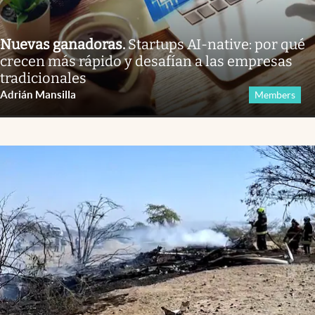
Nuevas ganadoras
.
Startups AI-native: por qué
crecen más rápido y desafían a las empresas
tradicionales
Adrián Mansilla
Members