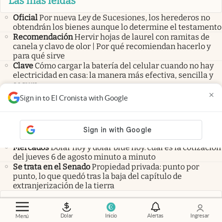
Las más leídas
Oficial
Por nueva Ley de Sucesiones, los herederos no
obtendrán los bienes aunque lo determine el testamento
Recomendación
Hervir hojas de laurel con ramitas de
canela y clavo de olor | Por qué recomiendan hacerlo y
para qué sirve
Clave
Cómo cargar la batería del celular cuando no hay
electricidad en casa: la manera más efectiva, sencilla y
segura
×
Sign in to El Cronista with Google
Últimas noticias
EN VIVO
Propiedad privada: mientras el Senado discute
la el proyecto, hay tensión y disturbios fuera del
Congreso
Mercados
Dólar hoy y dólar blue hoy: cuál es la cotización
del jueves 6 de agosto minuto a minuto
Se trata en el Senado
Propiedad privada: punto por
punto, lo que quedó tras la baja del capítulo de
extranjerización de la tierra
Cotizaciones
Dolar
Inicio
Alertas
Ingresar
Menú
Mercado
Precio del DÓLAR HOY: así cerró la cotización