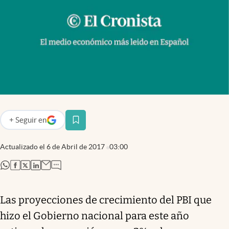
Infotechnology
Clase
Clima
Mundial 2026
Eventos Corporativos
El Cronista Studio
+
Seguir
en
Mediakit
abre en nueva pestaña
abre en nueva pestaña
Actualizado el
6 de Abril de 2017
03:00
Argentina
abre en nueva pestaña
abre en nueva pestaña
abre en nueva pestaña
abre en nueva pestaña
Las proyecciones de crecimiento del PBI que
hizo el Gobierno nacional para este año