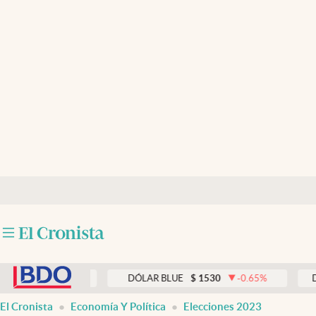
Últimas noticias
Dólar
Members
Economía y Política
Finanzas y Mercados
Mercados Online
Negocios
Columnistas
abre en nueva pestaña
Otras secciones
0.00
%
DÓLAR BLUE
$
1530
-0.65
%
DÓLAR T
Apertura
El Cronista
Economía Y Política
Elecciones 2023