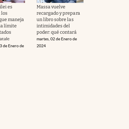
lei es
Massa vuelve
 los
recargado y prepara
que maneja
un libro sobre las
a límite
intimidades del
tados
poder: qué contará
atale
martes, 02 de Enero de
03 de Enero de
2024