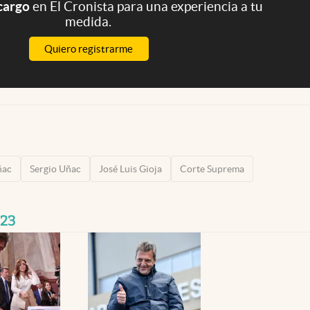
 cargo
en El Cronista para una experiencia a tu
medida.
Quiero registrarme
ñac
Sergio Uñac
José Luis Gioja
Corte Suprema
023