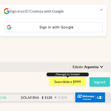
×
Sign in to El Cronista with Google
Edición:
Argentina
¡Navegá sin limites!
Argentina
Suscribite x $999
Ingresá
España
México
abre
DÓLAR BNA
$
1520
0.00
%
DÓLAR BLUE
$
1530
USA
Colombia