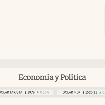
Economía y Política
ARJETA
$
1976
0.00
%
DÓLAR MEP
$
1520,11
0.14
%