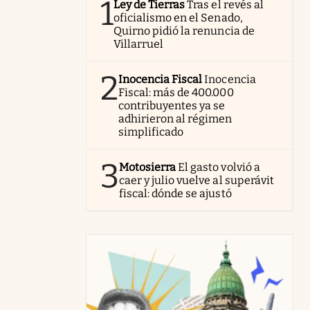
1
Ley de Tierras
Tras el revés al
oficialismo en el Senado,
Quirno pidió la renuncia de
Villarruel
2
Inocencia Fiscal
Inocencia
Fiscal: más de 400.000
contribuyentes ya se
adhirieron al régimen
simplificado
3
Motosierra
El gasto volvió a
caer y julio vuelve al superávit
fiscal: dónde se ajustó