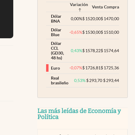
Variación
Venta
Compra
Dólar
0,00
%
$
1520,00
$
1470,00
BNA
Dólar
-0,65
%
$
1530,00
$
1510,00
Blue
Dólar
CCL
0,43
%
$
1578,22
$
1574,64
(GD30,
48 hs)
-0,07
%
$
1726,81
$
1725,36
Euro
Real
0,53
%
$
293,70
$
293,44
brasileño
Las más leídas de Economía y
Política