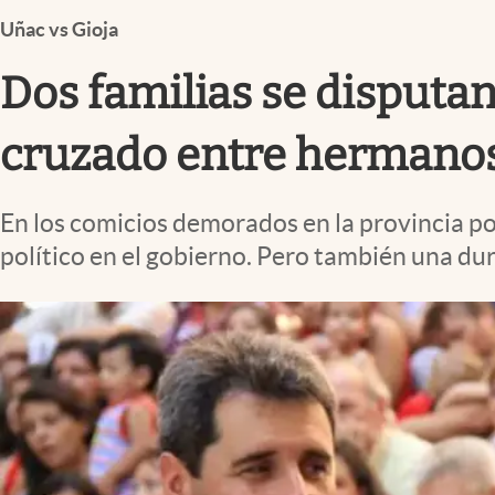
Infotechnology
Uñac vs Gioja
Clase
Dos familias se disputan
Clima
Mundial 2026
cruzado entre hermano
Eventos Corporativos
En los comicios demorados en la provincia por
El Cronista Studio
político en el gobierno. Pero también una dura
Mediakit
abre en nueva pestaña