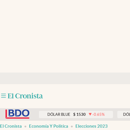
Últimas noticias
Dólar
Members
Economía y Política
Finanzas y Mercados
Mercados Online
Negocios
Columnistas
abre en nueva pestaña
Otras secciones
00
%
DÓLAR BLUE
$
1530
-0.65
%
DÓLAR TARJE
Apertura
El Cronista
Economía Y Política
Elecciones 2023