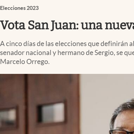
Infotechnology
Elecciones 2023
Clase
Vota San Juan: una nuev
Clima
Mundial 2026
A cinco días de las elecciones que definirán
Eventos Corporativos
senador nacional y hermano de Sergio, se qu
El Cronista Studio
Marcelo Orrego.
Mediakit
abre en nueva pestaña