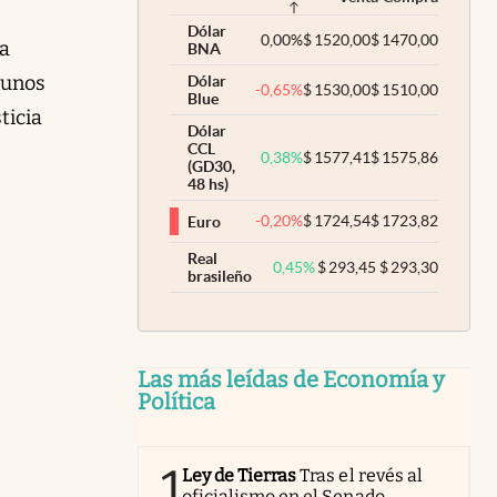
Dólar
0,00
%
$
1520,00
$
1470,00
la
BNA
 unos
Dólar
-0,65
%
$
1530,00
$
1510,00
Blue
ticia
Dólar
CCL
0,38
%
$
1577,41
$
1575,86
(GD30,
48 hs)
-0,20
%
$
1724,54
$
1723,82
Euro
Real
0,45
%
$
293,45
$
293,30
brasileño
Las más leídas de Economía y
Política
1
Ley de Tierras
Tras el revés al
oficialismo en el Senado,