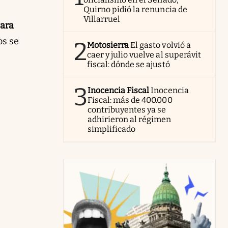
Quirno pidió la renuncia de
Villarruel
ara
os se
2
Motosierra
El gasto volvió a
caer y julio vuelve al superávit
fiscal: dónde se ajustó
3
Inocencia Fiscal
Inocencia
Fiscal: más de 400.000
contribuyentes ya se
adhirieron al régimen
simplificado