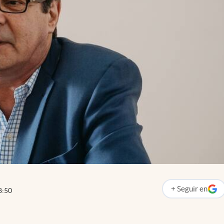
+
Seguir
en
8:50
abre en nueva p