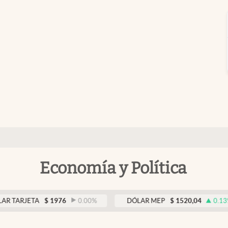
Economía y Política
TA
$
1976
0.00
%
DÓLAR MEP
$
1520,04
0.13
%