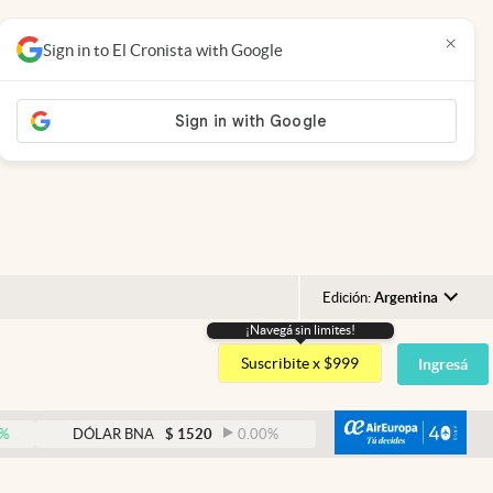
×
Sign in to El Cronista with Google
Edición:
Argentina
¡Navegá sin limites!
Argentina
Suscribite x $999
Ingresá
España
México
abre
DÓLAR BNA
$
1520
0.00
%
DÓLAR BLUE
$
1530
-0.
USA
Colombia