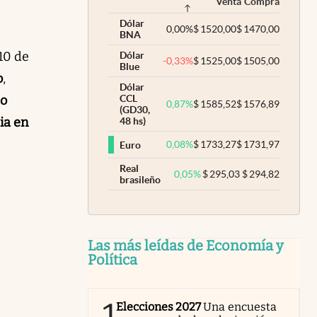
Venta
Compra
Dólar
0,00
%
$
1520,00
$
1470,00
BNA
10 de
Dólar
-0,33
%
$
1525,00
$
1505,00
Blue
o
,
Dólar
to
CCL
0,87
%
$
1585,52
$
1576,89
(GD30,
ia en
48 hs)
0,08
%
$
1733,27
$
1731,97
Euro
Real
0,05
%
$
295,03
$
294,82
brasileño
Las más leídas de Economía y
Política
1
Elecciones 2027
Una encuesta