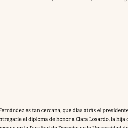
Fernández es tan cercana, que días atrás el president
ntregarle el diploma de honor a Clara Losardo, la hija 
abogada en la Facultad de Derecho de la Universidad d