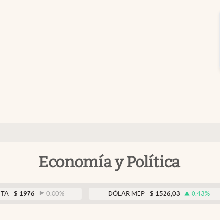
Economía y Política
76
0.00
%
DÓLAR MEP
$
1526,03
0.43
%