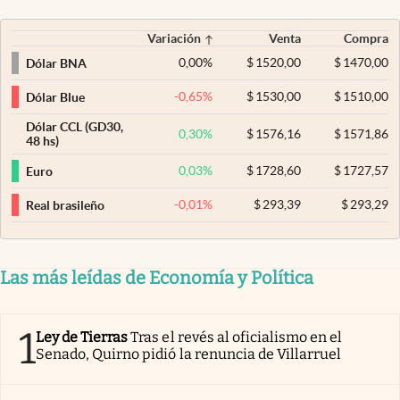
Variación
Venta
Compra
0,00
%
$
1520,00
$
1470,00
Dólar BNA
-0,65
%
$
1530,00
$
1510,00
Dólar Blue
Dólar CCL (GD30,
0,30
%
$
1576,16
$
1571,86
48 hs)
0,03
%
$
1728,60
$
1727,57
Euro
-0,01
%
$
293,39
$
293,29
Real brasileño
Las más leídas de Economía y Política
1
Ley de Tierras
Tras el revés al oficialismo en el
Senado, Quirno pidió la renuncia de Villarruel