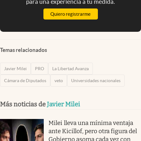
para una experiencia a tu medida.
Quiero registrarme
Temas relacionados
Javier Milei
PRO
La Libertad Avanza
Cámara de Diputados
veto
Universidades nacionales
Más noticias de
Javier Milei
Milei lleva una mínima ventaja
ante Kicillof, pero otra figura del
Gobierno asoma cada vez con