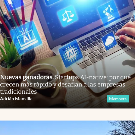
Nuevas ganadoras
.
Startups AI-native: por qué
crecen más rápido y desafían a las empresas
tradicionales
Adrián Mansilla
Members