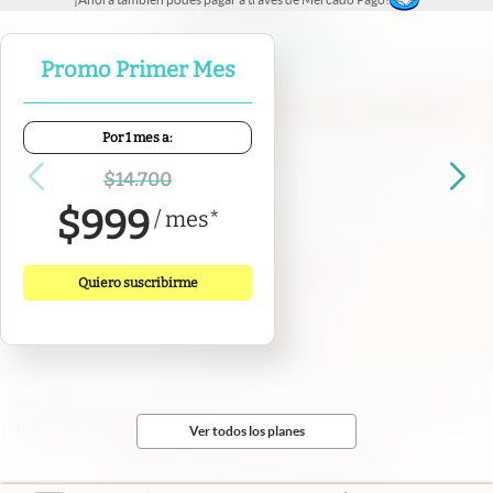
abre en nueva pestaña
abre en nueva pestaña
abre en nueva pestaña
abre en nueva pestaña
abre en nueva pestaña
Promo Primer Mes
Por 1 mes a:
Contacto
Canales de WhatsApp
Suscribite
Quiénes Somos
$
14.700
Portal de Proveedores
Trabajá con nosotros
$
999
/
mes
*
Copyright 2025 cronista.com
Todos los derechos reservados
Quiero suscribirme
Términos y condiciones
Privacidad
Consentimiento
Tel:
+54 11 7078-3270
cronista.com
es propiedad de El Cronista Comercial S.A Registro de
propiedad intelectual: 56576959
Ver todos los planes
N° de edición: 10.949 - 6 de agosto de 2026
Director Periodístico: Hernán de Goñi