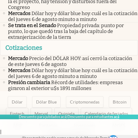
la el proyecto, hay tensión y disturbios fuera del
Congreso
Mercados
Dólar hoy y dólar blue hoy: cuál es la cotización
del jueves 6 de agosto minuto a minuto
Se trata en el Senado
Propiedad privada: punto por
punto, lo que quedó tras la baja del capítulo de
extranjerización de la tierra
Cotizaciones
Mercado
Precio del DÓLAR HOY: así cerró la cotización
de este jueves 6 de agosto
Mercados
Dólar hoy y dólar blue hoy: cuál es la cotización
del jueves 6 de agosto minuto a minuto
Presión cambiaria
Récord de utilidades: empresas
giraron al exterior u$s 1891 millones
Dólar
Dólar Blue
Criptomonedas
Bitcoin
Fintech
Merval
Quiniela
Calendario de feriados
Descuento para jubilados acá
Descuento para estudiantes acá
|
AFIP
Paritarias
Inversiones
ANSES
|
¡Ahora también podés pagar a través de Mercado Pago!