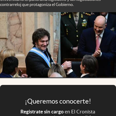
Infotechnology
contrarreloj que protagoniza el Gobierno.
Clase
Clima
Mundial 2026
Eventos Corporativos
El Cronista Studio
Mediakit
abre en nueva pestaña
Argentina
¡Queremos conocerte!
Registrate sin cargo
en El Cronista