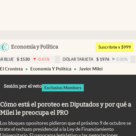
Últimas noticias
Dólar
Argentina
Economía y Política
Members
Suscribite x $999
España
Economía y Política
30
-0.65
%
DÓLAR TARJETA
$
1976
0.00
%
DÓLAR ME
México
El Cronista
Economía Y Política
Javier Milei
Finanzas y Mercados
USA
Mercados Online
Colombia
Sesión por el veto
Exclusivo Members
Uruguay
Negocios
Cómo está el poroteo en Diputados y por qué a
Columnistas
Milei le preocupa el PRO
Otras secciones
Los bloques opositores pidieron que el próximo 9 de octubre se
Apertura
trate el rechazo presidencial a la Ley de Financiamiento
Universitario. El panorama legislativo y las negociaciones