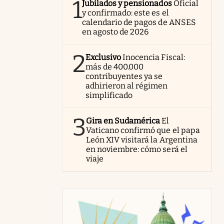
1
Jubilados y pensionados
Oficial
y confirmado: este es el
calendario de pagos de ANSES
en agosto de 2026
2
Exclusivo
Inocencia Fiscal:
más de 400.000
contribuyentes ya se
adhirieron al régimen
simplificado
3
Gira en Sudamérica
El
Vaticano confirmó que el papa
León XIV visitará la Argentina
en noviembre: cómo será el
viaje