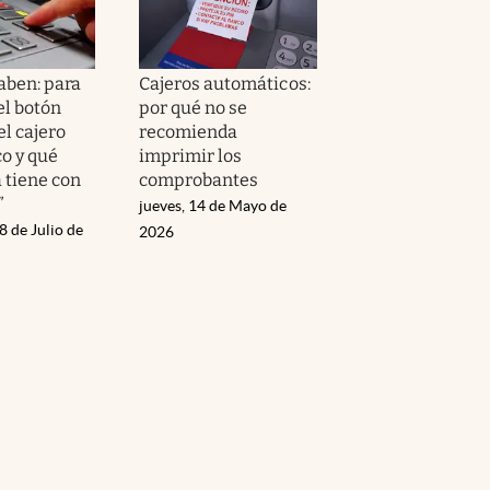
aben: para
Cajeros automáticos:
el botón
por qué no se
el cajero
recomienda
o y qué
imprimir los
 tiene con
comprobantes
”
jueves, 14 de Mayo de
8 de Julio de
2026