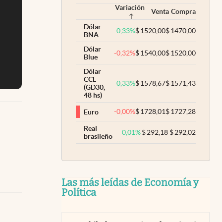
Variación
Venta
Compra
Dólar
0,33
%
$
1520,00
$
1470,00
BNA
Dólar
-0,32
%
$
1540,00
$
1520,00
Blue
Dólar
CCL
0,33
%
$
1578,67
$
1571,43
(GD30,
48 hs)
-0,00
%
$
1728,01
$
1727,28
Euro
Real
0,01
%
$
292,18
$
292,02
brasileño
Las más leídas de Economía y
Política