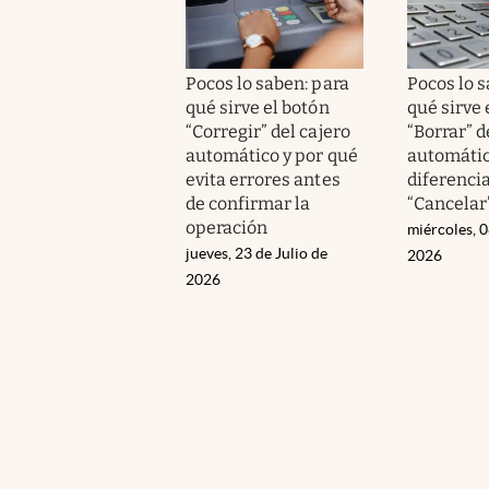
Pocos lo saben: para
Pocos lo s
qué sirve el botón
qué sirve 
“Corregir” del cajero
“Borrar” d
automático y por qué
automátic
evita errores antes
diferencia
de confirmar la
“Cancelar
operación
miércoles, 0
jueves, 23 de Julio de
2026
2026