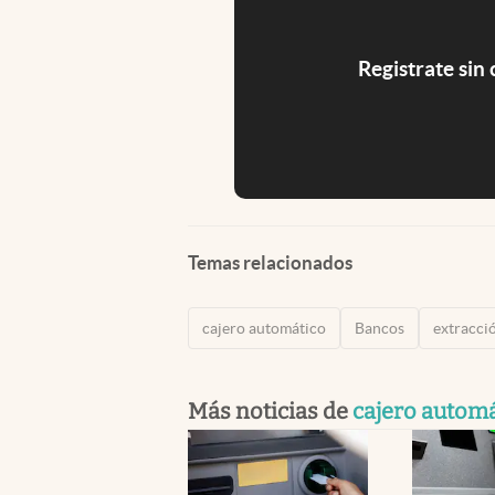
Registrate sin
Temas relacionados
cajero automático
Bancos
extracci
Más noticias de
cajero autom