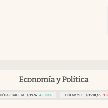
Economía y Política
TARJETA
$
1976
0.33
%
DÓLAR MEP
$
1518,45
-0.05
%