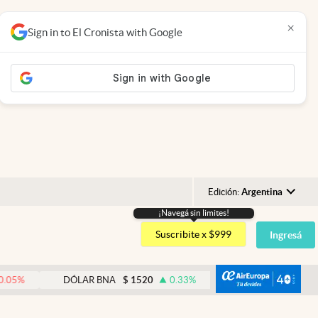
×
Sign in to El Cronista with Google
Edición:
Argentina
¡Navegá sin limites!
Argentina
Suscribite x $999
Ingresá
España
México
abre
DÓLAR BNA
$
1520
0.33
%
DÓLAR BLUE
$
1540
USA
Colombia