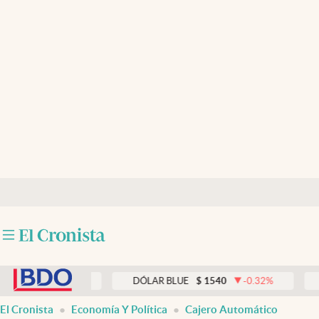
Últimas noticias
Dólar
Members
Economía y Política
Finanzas y Mercados
Mercados Online
Negocios
Columnistas
abre en nueva pestaña
Otras secciones
0.33
%
DÓLAR BLUE
$
1540
-0.32
%
DÓLAR 
Apertura
El Cronista
Economía Y Política
Cajero Automático