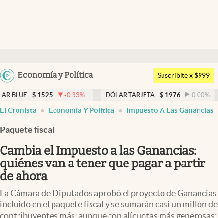
Últimas noticias
Dólar
Argentina
Economía y Política
Members
Suscribite x $999
España
Economía y Política
1525
-0.33
%
DÓLAR TARJETA
$
1976
0.00
%
DÓLAR M
México
El Cronista
Economía Y Política
Impuesto A Las Ganancias
Finanzas y Mercados
USA
Paquete fiscal
Mercados Online
Colombia
Uruguay
Cambia el Impuesto a las Ganancias:
Negocios
quiénes van a tener que pagar a partir
Columnistas
de ahora
Otras secciones
La Cámara de Diputados aprobó el proyecto de Ganancias
incluido en el paquete fiscal y se sumarán casi un millón de
Apertura
contribuyentes más, aunque con alícuotas más generosas: