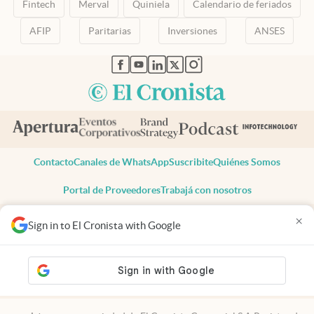
Fintech
Merval
Quiniela
Calendario de feriados
AFIP
Paritarias
Inversiones
ANSES
abre en nueva pestaña
abre en nueva pestaña
abre en nueva pestaña
abre en nueva pestaña
abre en nueva pestaña
Contacto
Canales de WhatsApp
Suscribite
Quiénes Somos
Portal de Proveedores
Trabajá con nosotros
Copyright 2025 cronista.com
×
Sign in to El Cronista with Google
Todos los derechos reservados
Términos y condiciones
Privacidad
Consentimiento
Tel:
+54 11 7078-3270