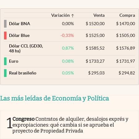
Variación
Venta
Compra
0,00
%
$
1520,00
$
1470,00
Dólar BNA
-0,33
%
$
1525,00
$
1505,00
Dólar Blue
Dólar CCL (GD30,
0,87
%
$
1585,52
$
1576,89
48 hs)
0,08
%
$
1733,27
$
1731,97
Euro
0,05
%
$
295,03
$
294,82
Real brasileño
Las más leídas de Economía y Política
1
Congreso
Contratos de alquiler, desalojos exprés y
expropiaciones: qué cambia si se aprueba el
proyecto de Propiedad Privada