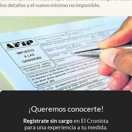
Infotechnology
los detalles y el nuevo mínimo no imponible.
Clase
Clima
Mundial 2026
Eventos Corporativos
El Cronista Studio
Mediakit
abre en nueva pestaña
Argentina
¡Queremos conocerte!
Registrate sin cargo
en El Cronista
para una experiencia a tu medida.