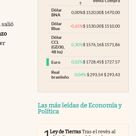
Venta
Compra
Dólar
0,00
%
$
1520,00
$
1470,00
BNA
u
salió
Dólar
-0,65
%
$
1530,00
$
1510,00
Blue
azo
Dólar
cer
CCL
0,30
%
$
1576,16
$
1571,86
(GD30,
48 hs)
0,02
%
$
1728,45
$
1727,57
Euro
Real
0,04
%
$
293,54
$
293,43
brasileño
Las más leídas de Economía y
Política
1
Ley de Tierras
Tras el revés al