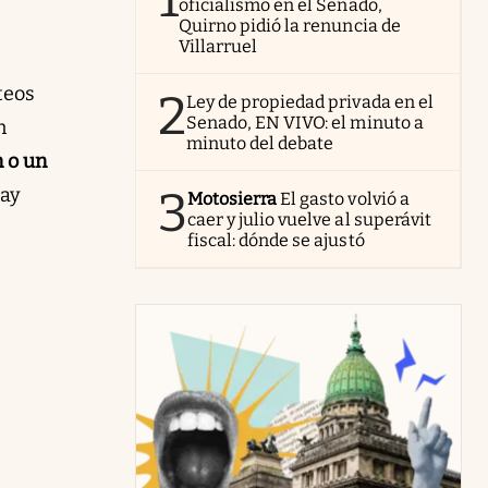
oficialismo en el Senado,
Quirno pidió la renuncia de
Villarruel
teos
2
Ley de propiedad privada en el
Senado, EN VIVO: el minuto a
n
minuto del debate
n o un
3
hay
Motosierra
El gasto volvió a
caer y julio vuelve al superávit
fiscal: dónde se ajustó