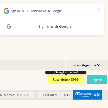
×
Sign in to El Cronista with Google
Edición:
Argentina
¡Navegá sin limites!
Argentina
Suscribite x $999
Ingresá
España
México
abre
76
0.00
%
DÓLAR MEP
$
1521,52
0.23
%
USA
Colombia