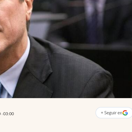
+
Seguir
en
0
03:00
abre en nueva p