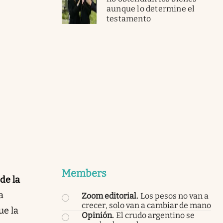
aunque lo determine el
testamento
Members
de la
a
Zoom editorial
.
Los pesos no van a
crecer, solo van a cambiar de mano
ue la
Opinión
.
El crudo argentino se