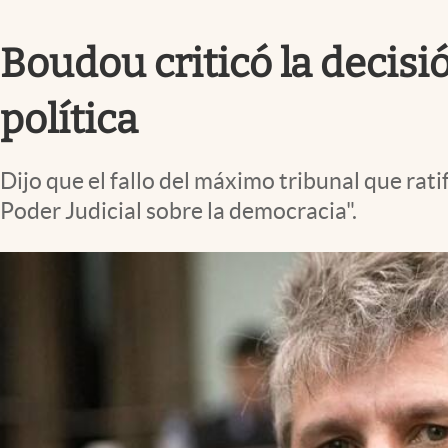
Infotechnology
Boudou criticó la decisi
Clase
Clima
política
Mundial 2026
Eventos Corporativos
Dijo que el fallo del máximo tribunal que rat
El Cronista Studio
Poder Judicial sobre la democracia".
Mediakit
abre en nueva pestaña