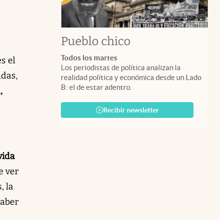
Pueblo chico
Todos los martes
s el
Los periodistas de política analizan la
adas,
realidad política y económica desde un Lado
B: el de estar adentro.
,
Recibir newsletter
vida
e ver
, la
haber