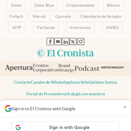
Dólar
Dólar Blue
Criptomonedas
Bitcoin
Fintech
Merval
Quiniela
Calendario de feriados
AFIP
Paritarias
Inversiones
ANSES
abre en nueva pestaña
abre en nueva pestaña
abre en nueva pestaña
abre en nueva pestaña
abre en nueva pestaña
Contacto
Canales de WhatsApp
Suscribite
Quiénes Somos
Portal de Proveedores
Trabajá con nosotros
Copyright 2025 cronista.com
×
Sign in to El Cronista with Google
Todos los derechos reservados
Términos y condiciones
Privacidad
Consentimiento