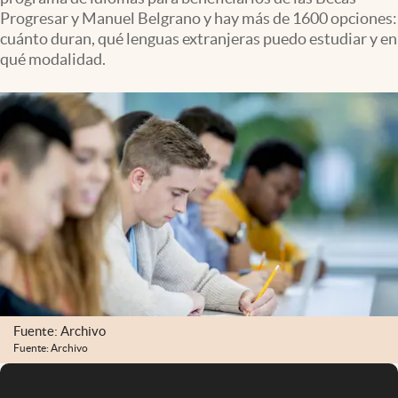
Infotechnology
Progresar y Manuel Belgrano y hay más de 1600 opciones:
cuánto duran, qué lenguas extranjeras puedo estudiar y en
Clase
qué modalidad.
Clima
Mundial 2026
Eventos Corporativos
El Cronista Studio
Mediakit
abre en nueva pestaña
Argentina
Fuente: Archivo
Fuente: Archivo