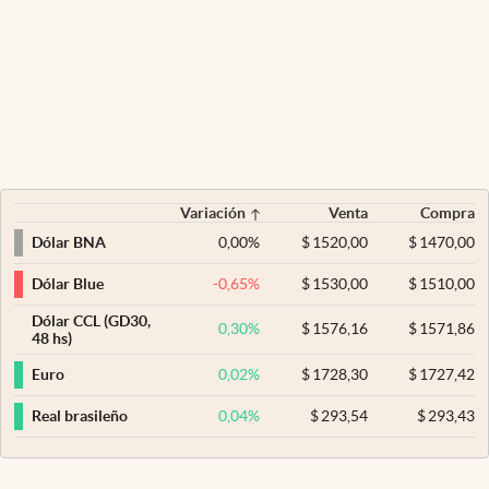
Variación
Venta
Compra
0,00
%
$
1520,00
$
1470,00
Dólar BNA
-0,65
%
$
1530,00
$
1510,00
Dólar Blue
Dólar CCL (GD30,
0,30
%
$
1576,16
$
1571,86
48 hs)
0,02
%
$
1728,30
$
1727,42
Euro
0,04
%
$
293,54
$
293,43
Real brasileño