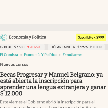
Últimas noticias
Dólar
Argentina
Economía y Política
Members
Suscribite x $999
España
Economía y Política
530
-0.65
%
DÓLAR TARJETA
$
1976
0.00
%
DÓLAR ME
México
El Cronista
Economía Y Política
Estudiantes
Finanzas y Mercados
USA
Nuevos cursos
Mercados Online
Colombia
Uruguay
Becas Progresar y Manuel Belgrano: ya
Negocios
está abierta la inscripción para
Columnistas
aprender una lengua extranjera y ganar
$ 12.000
Otras secciones
Este viernes el Gobierno abrió la inscripción para el
Apertura
programa de idiomas para beneficiarios de las Becas