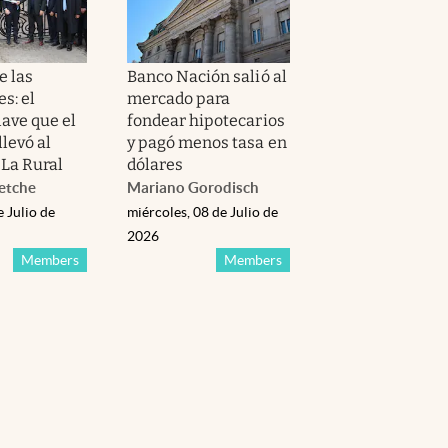
e las
Banco Nación salió al
s: el
mercado para
lave que el
fondear hipotecarios
levó al
y pagó menos tasa en
La Rural
dólares
etche
Mariano Gorodisch
e Julio de
miércoles, 08 de Julio de
2026
Members
Members