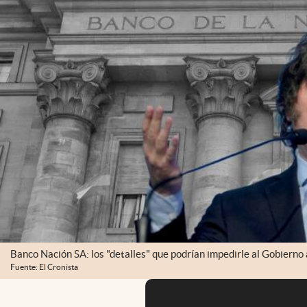
Banco Nación SA: los "detalles" que podrían impedirle al Gobierno
Fuente: El Cronista