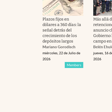
Plazos fijos en
Más allá d
dólares a 360 días: la
retencione
señal detrás del
anuncio c
crecimiento de los
Gobierno l
depósitos largos
campo en 
Mariano Gorodisch
Belén Ehul
miércoles, 22 de Julio de
jueves, 16 d
2026
2026
Members