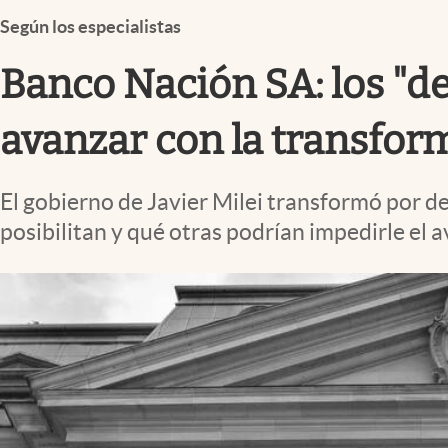
Infotechnology
Según los especialistas
Clase
Banco Nación SA: los "d
Clima
Mundial 2026
avanzar con la transfor
Eventos Corporativos
El gobierno de Javier Milei transformó por 
El Cronista Studio
posibilitan y qué otras podrían impedirle el 
Mediakit
abre en nueva pestaña