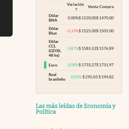
Variación
Venta
Compra
Dólar
0,00
%
$
1520,00
$
1470,00
BNA
Dólar
-0,33
%
$
1525,00
$
1505,00
Blue
Dólar
CCL
0,87
%
$
1585,52
$
1576,89
(GD30,
48 hs)
0,08
%
$
1733,27
$
1731,97
Euro
Real
0,05
%
$
295,03
$
294,82
brasileño
Las más leídas de Economía y
Política