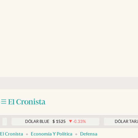
Últimas noticias
Dólar
Members
Economía y Política
Finanzas y Mercados
Mercados Online
Negocios
Columnistas
Otras secciones
DÓLAR BLUE
$
1525
-0.33
%
DÓLAR TARJETA
$
1
Apertura
El Cronista
Economía Y Política
Defensa