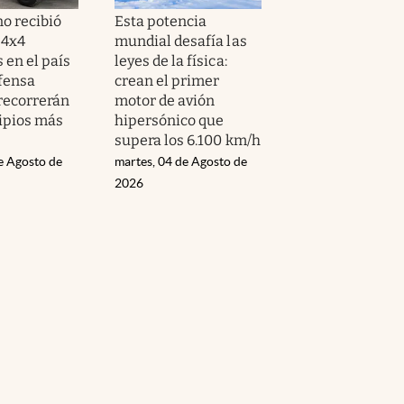
no recibió
Esta potencia
 4x4
mundial desafía las
 en el país
leyes de la física:
efensa
crean el primer
 recorrerán
motor de avión
ipios más
hipersónico que
supera los 6.100 km/h
e Agosto de
martes, 04 de Agosto de
2026