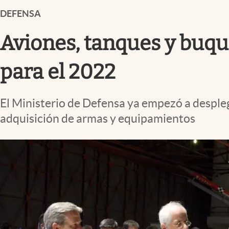
Infotechnology
DEFENSA
Clase
Aviones, tanques y buqu
Clima
Mundial 2026
para el 2022
Eventos Corporativos
El Ministerio de Defensa ya empezó a despleg
El Cronista Studio
adquisición de armas y equipamientos
Mediakit
abre en nueva pestaña