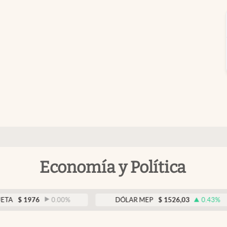
Economía y Política
976
0.00
%
DÓLAR MEP
$
1526,03
0.43
%