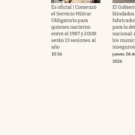
Es oficial | Comenzó
El Gobier
el Servicio Militar
blindados
Obligatorio para
fabricados
quienes nacieron
para la d
entre el 1987 y 2008:
nacional:
serán 13 sesiones al
los munic
año
inseguros
10:56
jueves, 06 d
2026