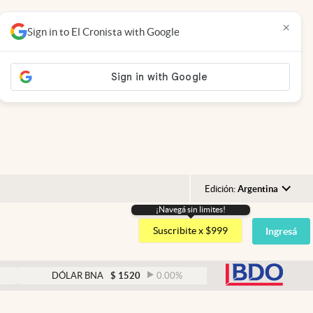
×
Sign in to El Cronista with Google
Edición:
Argentina
¡Navegá sin limites!
Argentina
Suscribite x $999
Ingresá
España
México
abre
DÓLAR BNA
$
1520
0.00
%
DÓLAR BLUE
$
1525
USA
Colombia