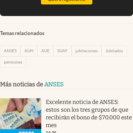
Temas relacionados
ANSES
AUH
AUE
SUAF
jubilaciones
Jubilados
pensiones
Más noticias de
ANSES
Excelente noticia de ANSES:
estos son los tres grupos de que
recibirán el bono de $70.000 este
mes
14:35