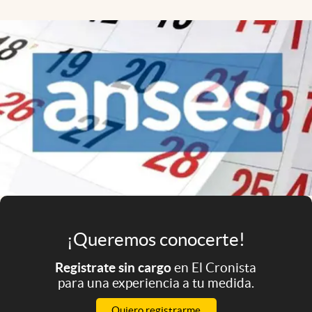
Infotechnology
Clase
Clima
Mundial 2026
Eventos Corporativos
El Cronista Studio
Mediakit
abre en nueva pestaña
Argentina
¡Queremos conocerte!
Registrate sin cargo
en El Cronista
para una experiencia a tu medida.
Quiero registrarme