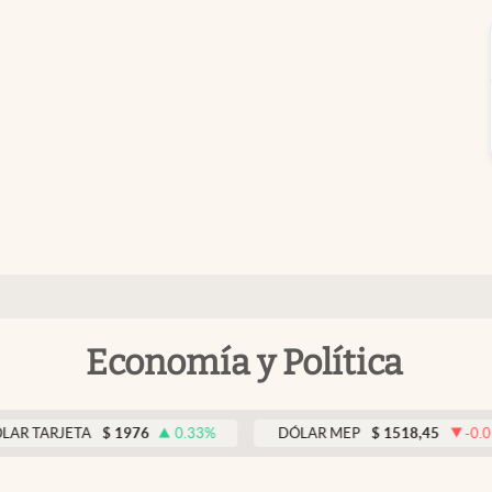
Economía y Política
ETA
$
1976
0.33
%
DÓLAR MEP
$
1518,45
-0.05
%