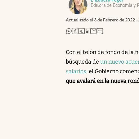
Editora de Economía y P
Actualizado el
3 de Febrero de 2022
abre en nueva pestaña
abre en nueva pestaña
abre en nueva pestaña
abre en nueva pestaña
Con el telón de fondo de la
búsqueda de
un nuevo acuer
salarios
, el Gobierno comen
que avalará en la nueva rond