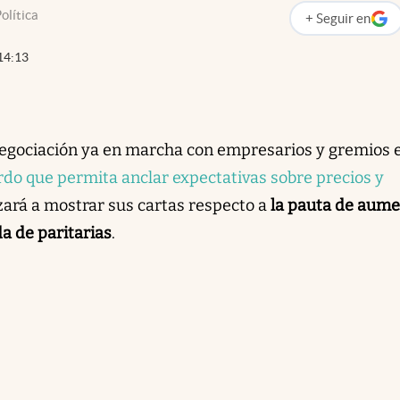
olítica
+
Seguir
en
abre en nueva p
14:13
 negociación ya en marcha con empresarios y gremios e
do que permita anclar expectativas sobre precios y
zará a mostrar sus cartas respecto a
la pauta de aum
a de paritarias
.