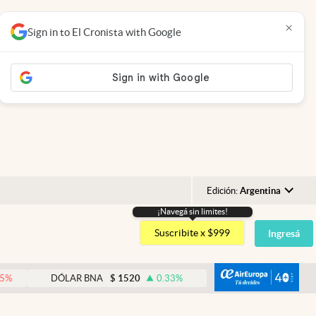
×
Sign in to El Cronista with Google
Edición:
Argentina
¡Navegá sin limites!
Argentina
Suscribite x $999
Ingresá
España
México
abre
DÓLAR BNA
$
1520
0.33
%
DÓLAR BLUE
$
1540
-0.
USA
Colombia