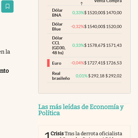
Venta
Compra
estaña
Dólar
0,33
%
$
1520,00
$
1470,00
BNA
Dólar
-0,32
%
$
1540,00
$
1520,00
Blue
Dólar
CCL
0,33
%
$
1578,67
$
1571,43
(GD30,
n la
48 hs)
-0,04
%
$
1727,41
$
1726,53
Euro
ento
Real
0,01
%
$
292,18
$
292,02
brasileño
Las más leídas de Economía y
Política
1
Crisis
Tras la derrota oficialista