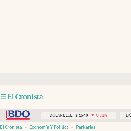
Últimas noticias
Dólar
Members
Economía y Política
Finanzas y Mercados
Mercados Online
Negocios
Columnistas
abre en nueva pestaña
Otras secciones
.33
%
DÓLAR BLUE
$
1540
-0.32
%
DÓLAR TARJ
Apertura
El Cronista
Economía Y Política
Paritarias