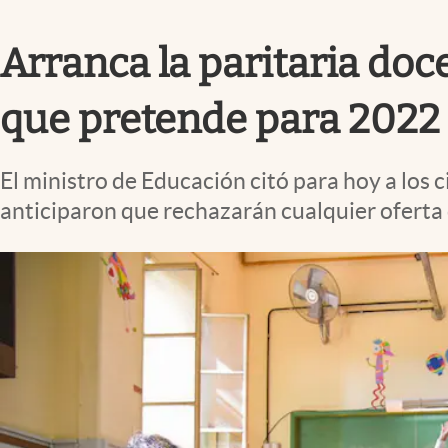
Infotechnology
Arranca la paritaria doc
Clase
Clima
que pretende para 2022
Mundial 2026
Eventos Corporativos
El ministro de Educación citó para hoy a los 
El Cronista Studio
anticiparon que rechazarán cualquier oferta
Mediakit
abre en nueva pestaña