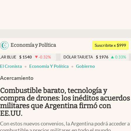
Últimas noticias
Dólar
Argentina
Economía y Política
Members
Suscribite x $999
España
Economía y Política
1540
-0.32
%
DÓLAR TARJETA
$
1976
0.33
%
DÓLAR M
México
El Cronista
Economía Y Política
Gobierno
Finanzas y Mercados
USA
Acercamiento
Mercados Online
Colombia
Uruguay
Combustible barato, tecnología y
Negocios
compra de drones: los inéditos acuerdos
Columnistas
militares que Argentina firmó con
EE.UU.
Otras secciones
Con estos nuevos convenios, la Argentina podrá acceder a
Apertura
combustible a precios militares en todo el mundo.