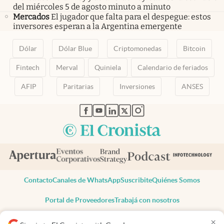
del miércoles 5 de agosto minuto a minuto
Mercados
El jugador que falta para el despegue: estos
inversores esperan a la Argentina emergente
Dólar
Dólar Blue
Criptomonedas
Bitcoin
Fintech
Merval
Quiniela
Calendario de feriados
AFIP
Paritarias
Inversiones
ANSES
abre en nueva pestaña
abre en nueva pestaña
abre en nueva pestaña
abre en nueva pestaña
abre en nueva pestaña
Contacto
Canales de WhatsApp
Suscribite
Quiénes Somos
Portal de Proveedores
Trabajá con nosotros
Copyright 2025 cronista.com
×