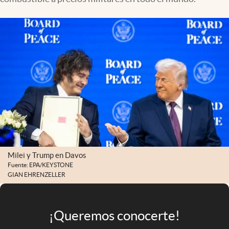
Infotechnology
Clase
Clima
Mundial 2026
Eventos Corporativos
El Cronista Studio
Mediakit
abre en nueva pestaña
Argentina
Milei y Trump en Davos
Fuente: EPA/KEYSTONE
GIAN EHRENZELLER
¡Queremos conocerte!