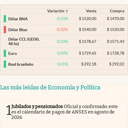
Variación
Venta
Compra
0,33
%
$
1520,00
$
1470,00
Dólar BNA
-0,32
%
$
1540,00
$
1520,00
Dólar Blue
Dólar CCL (GD30,
0,33
%
$
1578,67
$
1571,43
48 hs)
0,09
%
$
1729,65
$
1728,78
Euro
0,01
%
$
292,18
$
292,02
Real brasileño
Las más leídas de Economía y Política
1
Jubilados y pensionados
Oficial y confirmado: este
es el calendario de pagos de ANSES en agosto de
2026