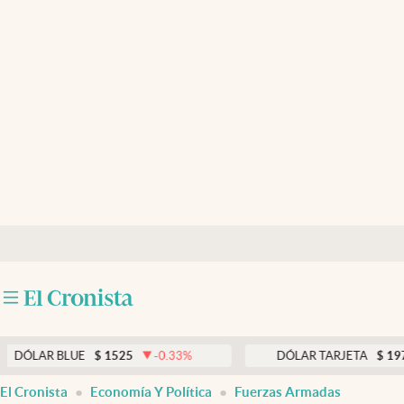
Últimas noticias
Dólar
Members
Economía y Política
Finanzas y Mercados
Mercados Online
Negocios
Columnistas
Otras secciones
R BLUE
$
1525
-0.33
%
DÓLAR TARJETA
$
1976
0.
Apertura
El Cronista
Economía Y Política
Fuerzas Armadas