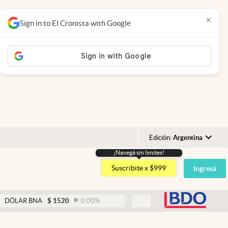
×
Sign in to El Cronista with Google
Edición:
Argentina
¡Navegá sin limites!
Argentina
Suscribite x $999
Ingresá
España
México
abre
 BNA
$
1520
0.00
%
DÓLAR BLUE
$
1525
-0.33
USA
Colombia