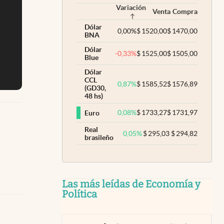
Variación
Venta
Compra
Dólar
0,00
%
$
1520,00
$
1470,00
BNA
Dólar
-0,33
%
$
1525,00
$
1505,00
Blue
Dólar
CCL
0,87
%
$
1585,52
$
1576,89
(GD30,
48 hs)
0,08
%
$
1733,27
$
1731,97
Euro
Real
0,05
%
$
295,03
$
294,82
brasileño
Las más leídas de Economía y
Política