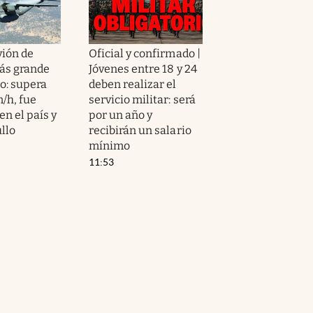
vión de
Oficial y confirmado |
ás grande
Jóvenes entre 18 y 24
to: supera
deben realizar el
/h, fue
servicio militar: será
en el país y
por un año y
llo
recibirán un salario
mínimo
11:53