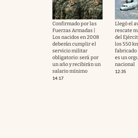
Confirmado por las
Llegó el a
Fuerzas Armadas |
rescate m
Los nacidos en 2008
del Ejérci
deberán cumplir el
los 550 km
servicio militar
fabricado 
obligatorio: será por
es un orgu
un año y recibirán un
nacional
salario mínimo
12:35
14:17