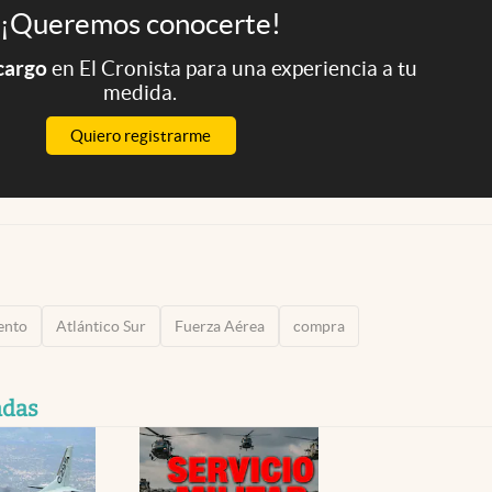
¡Queremos conocerte!
 cargo
en El Cronista para una experiencia a tu
medida.
Quiero registrarme
ento
Atlántico Sur
Fuerza Aérea
compra
adas