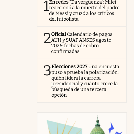
1
En redes
“Da vergüenza”: Milei
reaccionó a la muerte del padre
de Messi y cruzó a los críticos
del futbolista
2
Oficial
Calendario de pagos
AUH y SUAF ANSES agosto
2026: fechas de cobro
confirmadas
3
Elecciones 2027
Una encuesta
puso a prueba la polarización:
quién lidera la carrera
presidencial y cuánto crece la
búsqueda de una tercera
opción