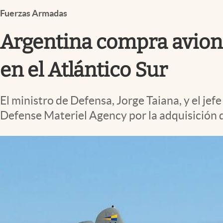
Infotechnology
Fuerzas Armadas
Clase
Argentina compra avione
Clima
Mundial 2026
en el Atlántico Sur
Eventos Corporativos
El ministro de Defensa, Jorge Taiana, y el j
El Cronista Studio
Defense Materiel Agency por la adquisición 
Mediakit
abre en nueva pestaña