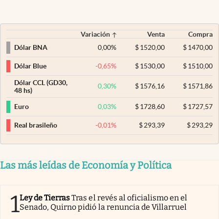
Variación
Venta
Compra
0,00
%
$
1520,00
$
1470,00
Dólar BNA
-0,65
%
$
1530,00
$
1510,00
Dólar Blue
Dólar CCL (GD30,
0,30
%
$
1576,16
$
1571,86
48 hs)
0,03
%
$
1728,60
$
1727,57
Euro
-0,01
%
$
293,39
$
293,29
Real brasileño
Las más leídas de Economía y Política
1
Ley de Tierras
Tras el revés al oficialismo en el
Senado, Quirno pidió la renuncia de Villarruel