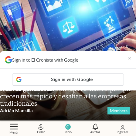
×
Sign in to El Cronista with Google
Nuevas ganadoras
.
Startups AI-native: por qué
crecen más rápido y desafían a las empresas
tradicionales
Adrián Mansilla
Members
Dolar
Inicio
Alertas
Ingresar
Menú