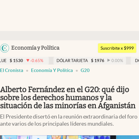
Últimas noticias
Dólar
Argentina
Economía y Política
Members
Suscribite x $999
España
Economía y Política
-0.65
%
DÓLAR TARJETA
$
1976
0.00
%
DÓLAR MEP
$
México
El Cronista
Economía Y Política
G20
Finanzas y Mercados
USA
Mercados Online
Colombia
Alberto Fernández en el G20: qué dijo
Uruguay
Negocios
sobre los derechos humanos y la
situación de las minorías en Afganistán
Columnistas
El Presidente disertó en la reunión extraordinaria del foro
Otras secciones
ante varios de los principales líderes mundiales.
Apertura