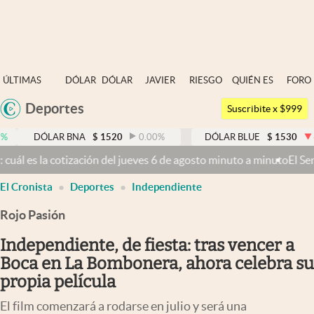
Últimas noticias
ÚLTIMAS
DÓLAR
DÓLAR
JAVIER
RIESGO
QUIÉN ES
FORO
Dólar
NOTICIAS
BLUE
MILEI
PAÍS
QUIÉN
Deportes
Argentina
Members
Suscribite x $999
España
Economía y Política
LAR BNA
$
1520
0.00
%
DÓLAR BLUE
$
1530
-0.65
%
México
del jueves 6 de agosto minuto a minuto
El Senado busca aprobar la Le
Finanzas y Mercados
USA
El Cronista
Deportes
Independiente
Mercados Online
Colombia
Uruguay
Rojo Pasión
Negocios
Independiente, de fiesta: tras vencer a
Columnistas
Boca en La Bombonera, ahora celebra su
Otras secciones
propia película
Apertura
El film comenzará a rodarse en julio y será una