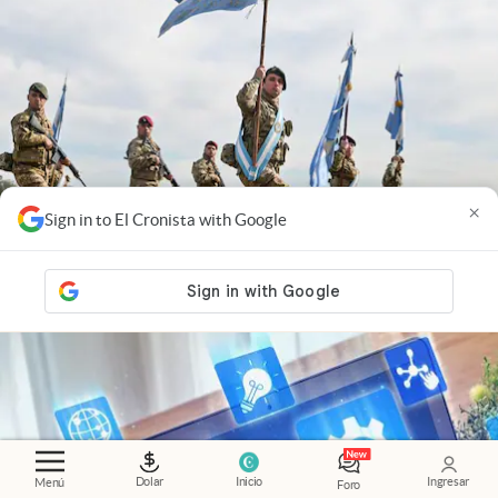
×
Sign in to El Cronista with Google
Economía al día
.
Fuerzas Armadas: la otra cara del
reequipamiento militar
Dolar
Inicio
Ingresar
Menú
Foro