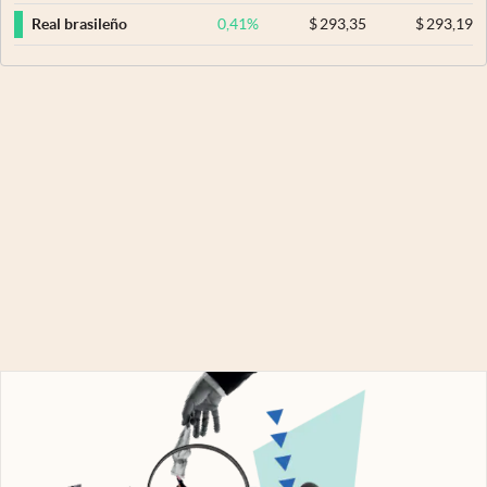
0,41
%
$
293,35
$
293,19
Real brasileño