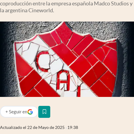
coproducción entre la empresa española Madco Studios y
Infotechnology
la argentina Cineworld.
Clase
Clima
Mundial 2026
Eventos Corporativos
El Cronista Studio
Mediakit
abre en nueva pestaña
Argentina
+
Seguir
en
abre en nueva pestaña
Actualizado el
22 de Mayo de 2025
19:38