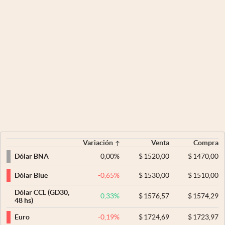
Variación
Venta
Compra
0,00
%
$
1520,00
$
1470,00
Dólar BNA
-0,65
%
$
1530,00
$
1510,00
Dólar Blue
Dólar CCL (GD30,
0,33
%
$
1576,57
$
1574,29
48 hs)
-0,19
%
$
1724,69
$
1723,97
Euro