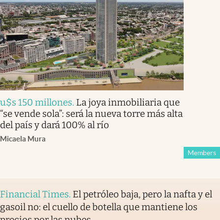
u$s 150 millones
.
La joya inmobiliaria que
“se vende sola”: será la nueva torre más alta
del país y dará 100% al río
Micaela Mura
Members
Financial Times
.
El petróleo baja, pero la nafta y el
gasoil no: el cuello de botella que mantiene los
precios por las nubes