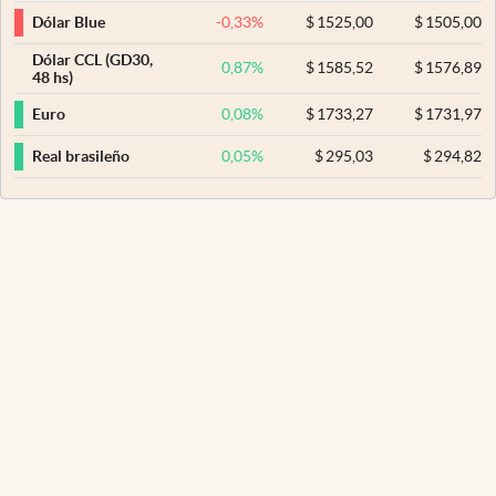
-0,33
%
$
1525,00
$
1505,00
Dólar Blue
Dólar CCL (GD30,
0,87
%
$
1585,52
$
1576,89
48 hs)
0,08
%
$
1733,27
$
1731,97
Euro
0,05
%
$
295,03
$
294,82
Real brasileño