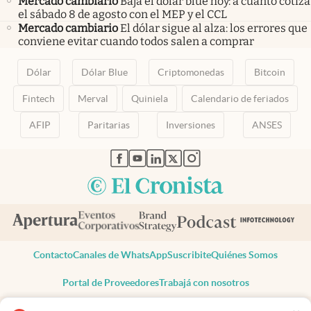
Mercado cambiario
Baja el dólar blue hoy: a cuánto cotiza
el sábado 8 de agosto con el MEP y el CCL
Mercado cambiario
El dólar sigue al alza: los errores que
conviene evitar cuando todos salen a comprar
Dólar
Dólar Blue
Criptomonedas
Bitcoin
Fintech
Merval
Quiniela
Calendario de feriados
AFIP
Paritarias
Inversiones
ANSES
abre en nueva pestaña
abre en nueva pestaña
abre en nueva pestaña
abre en nueva pestaña
abre en nueva pestaña
Contacto
Canales de WhatsApp
Suscribite
Quiénes Somos
Portal de Proveedores
Trabajá con nosotros
Copyright 2025 cronista.com