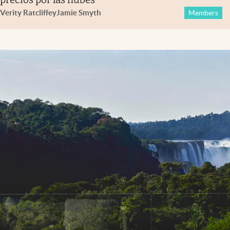
Verity Ratcliffe
y
Jamie Smyth
Members