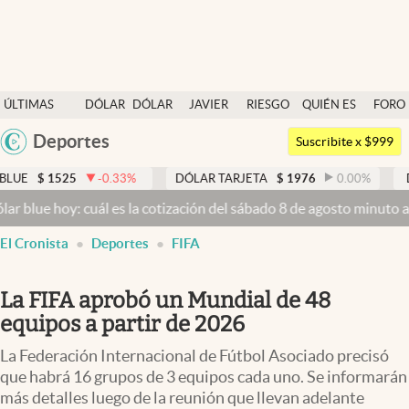
Últimas noticias
ÚLTIMAS
DÓLAR
DÓLAR
JAVIER
RIESGO
QUIÉN ES
FORO
Dólar
NOTICIAS
BLUE
MILEI
PAÍS
QUIÉN
Deportes
Argentina
Members
Suscribite x $999
España
Economía y Política
-0.33
%
DÓLAR TARJETA
$
1976
0.00
%
DÓLAR MEP
México
 cuál es la cotización del sábado 8 de agosto minuto a minuto
Dólar
Finanzas y Mercados
USA
El Cronista
Deportes
FIFA
Mercados Online
Colombia
Uruguay
Negocios
La FIFA aprobó un Mundial de 48
Columnistas
equipos a partir de 2026
Otras secciones
La Federación Internacional de Fútbol Asociado precisó
que habrá 16 grupos de 3 equipos cada uno. Se informarán
Apertura
más detalles luego de la reunión que llevan adelante