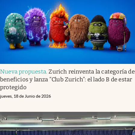
Infotechnology
Clase
Clima
Mundial 2026
Eventos Corporativos
El Cronista Studio
Nueva propuesta
.
Zurich reinventa la categoría de
Mediakit
beneficios y lanza “Club Zurich”: el lado B de estar
abre en nueva pestaña
protegido
Argentina
jueves, 18 de Junio de 2026