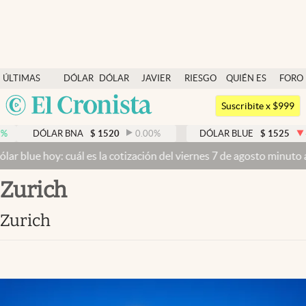
Últimas noticias
ÚLTIMAS
DÓLAR
DÓLAR
JAVIER
RIESGO
QUIÉN ES
FORO
Dólar
NOTICIAS
BLUE
MILEI
PAÍS
QUIÉN
Argentina
Members
Suscribite x $999
España
Economía y Política
AR BNA
$
1520
0.00
%
DÓLAR BLUE
$
1525
-0.33
%
México
 cuál es la cotización del viernes 7 de agosto minuto a minuto
Dóla
Finanzas y Mercados
USA
Zurich
Mercados Online
Colombia
Uruguay
Negocios
Zurich
Columnistas
Otras secciones
Apertura