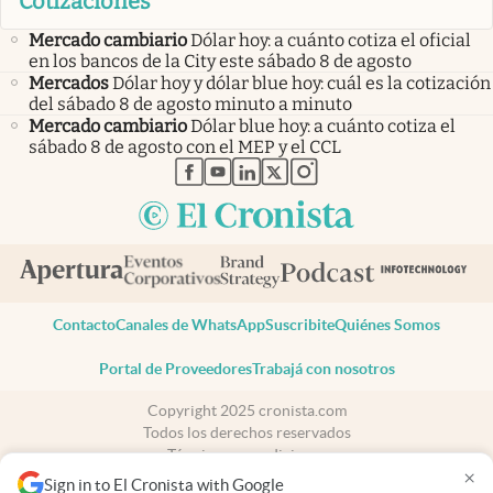
Cotizaciones
Mercado cambiario
Dólar hoy: a cuánto cotiza el oficial
en los bancos de la City este sábado 8 de agosto
Mercados
Dólar hoy y dólar blue hoy: cuál es la cotización
del sábado 8 de agosto minuto a minuto
Mercado cambiario
Dólar blue hoy: a cuánto cotiza el
sábado 8 de agosto con el MEP y el CCL
abre en nueva pestaña
abre en nueva pestaña
abre en nueva pestaña
abre en nueva pestaña
abre en nueva pestaña
Contacto
Canales de WhatsApp
Suscribite
Quiénes Somos
Portal de Proveedores
Trabajá con nosotros
Copyright 2025 cronista.com
Todos los derechos reservados
Términos y condiciones
×
Privacidad
Sign in to El Cronista with Google