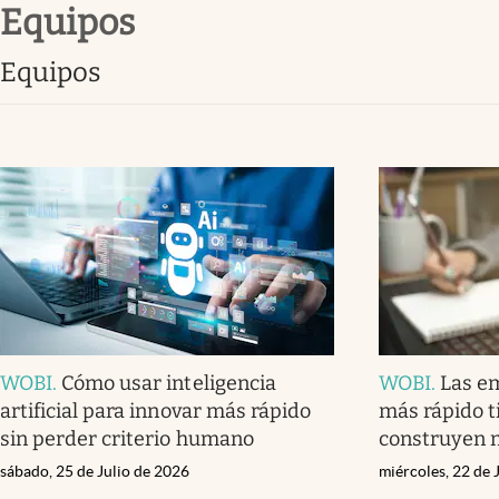
equipos
Infotechnology
Clase
equipos
Clima
Mundial 2026
Eventos Corporativos
El Cronista Studio
Mediakit
abre en nueva pestaña
WOBI
.
Cómo usar inteligencia
WOBI
.
Las e
artificial para innovar más rápido
más rápido t
sin perder criterio humano
construyen 
sábado, 25 de Julio de 2026
miércoles, 22 de 