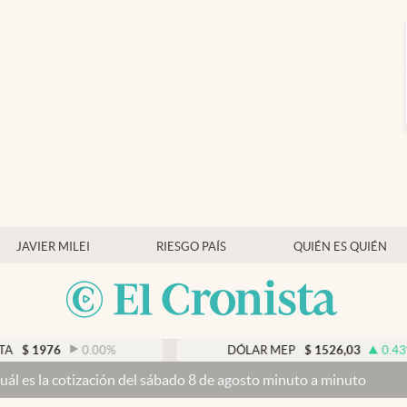
JAVIER MILEI
RIESGO PAÍS
QUIÉN ES QUIÉN
0.00
%
DÓLAR MEP
$
1526,03
0.43
%
ón del sábado 8 de agosto minuto a minuto