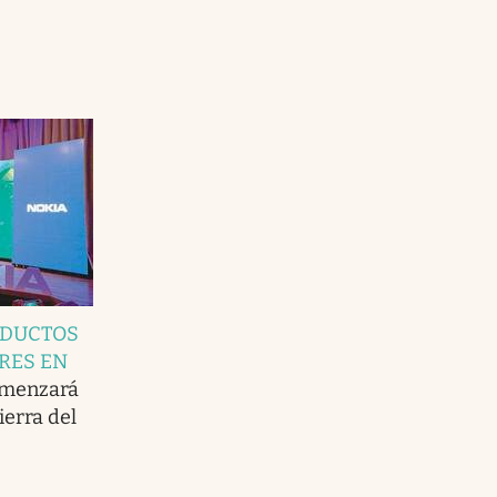
ODUCTOS
RES EN
omenzará
erra del