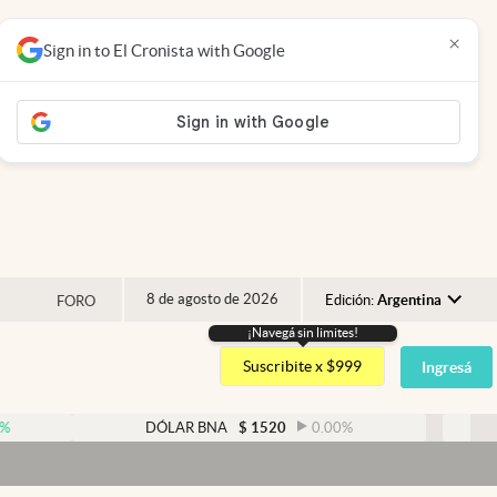
×
Sign in to El Cronista with Google
8 de agosto de 2026
Edición:
Argentina
FORO
¡Navegá sin limites!
Argentina
Suscribite x $999
Ingresá
España
México
DÓLAR BNA
$
1520
0.00
%
DÓLAR BLU
USA
Dó
Colombia