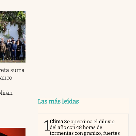
reta suma
Banco
lirán
Las más leídas
1
Clima
Se aproxima el diluvio
del año con 48 horas de
tormentas con granizo, fuertes