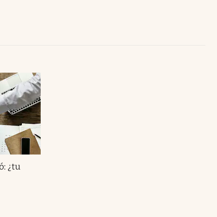
Uruguay
ó: ¿tu