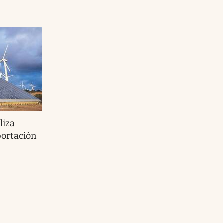
liza
portación