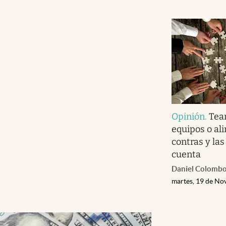
Opinión
.
Tea
equipos o al
contras y las
cuenta
Daniel Colomb
martes, 19 de No