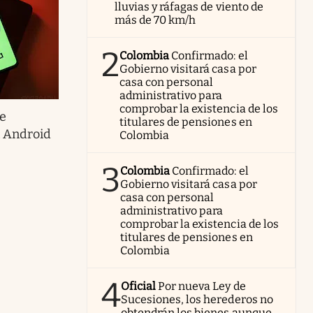
lluvias y ráfagas de viento de
más de 70 km/h
2
Colombia
Confirmado: el
Gobierno visitará casa por
casa con personal
administrativo para
comprobar la existencia de los
ue
titulares de pensiones en
n Android
Colombia
3
Colombia
Confirmado: el
Gobierno visitará casa por
casa con personal
administrativo para
comprobar la existencia de los
titulares de pensiones en
Colombia
4
Oficial
Por nueva Ley de
Sucesiones, los herederos no
obtendrán los bienes aunque