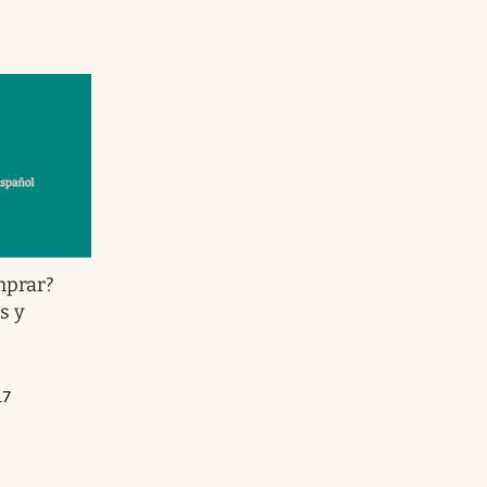
mprar?
s y
17