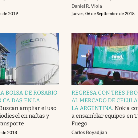
Daniel R. Viola
ro de 2019
jueves, 06 de Septiembre de 2018
LA BOLSA DE ROSARIO
REGRESA CON TRES PR
R CA DAS EN LA
AL MERCADO DE CELULA
Buscan ampliar el uso
LA ARGENTINA
.
Nokia c
iodiesel en naftas y
a ensamblar equipos en Ti
ransporte
Fuego
Carlos Boyadjian
o de 2018