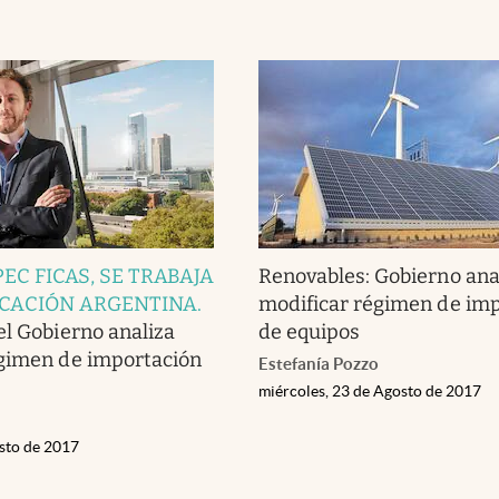
EC FICAS, SE TRABAJA
Renovables: Gobierno ana
ICACIÓN ARGENTINA
.
modificar régimen de im
el Gobierno analiza
de equipos
égimen de importación
Estefanía Pozzo
miércoles, 23 de Agosto de 2017
osto de 2017